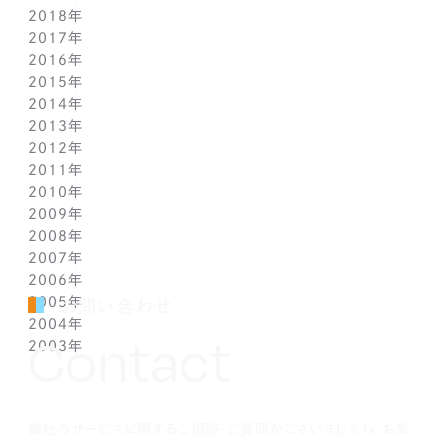
2018年
1月(4)
6月(6)
7月(11)
8月(5)
9月(1)
10月(6)
11月(3)
12月(2)
2017年
5月(7)
6月(7)
7月(8)
8月(3)
9月(3)
10月(5)
11月(3)
12月(2)
2016年
4月(11)
5月(5)
6月(2)
7月(6)
8月(2)
9月(3)
10月(4)
11月(7)
12月(2)
2015年
3月(9)
4月(11)
5月(12)
6月(2)
7月(7)
8月(3)
9月(1)
10月(8)
11月(5)
12月(2)
2014年
2月(10)
3月(6)
4月(5)
5月(4)
6月(1)
7月(5)
8月(4)
9月(7)
10月(5)
11月(3)
12月(3)
2013年
1月(5)
2月(13)
3月(8)
4月(6)
5月(5)
6月(1)
7月(5)
8月(8)
9月(5)
10月(7)
11月(6)
12月(2)
2012年
1月(2)
2月(9)
3月(8)
4月(6)
5月(3)
6月(1)
7月(7)
8月(6)
9月(2)
10月(7)
11月(7)
12月(6)
2011年
1月(3)
2月(8)
3月(9)
4月(6)
5月(4)
6月(7)
7月(7)
8月(3)
9月(3)
10月(7)
11月(6)
12月(1)
2010年
1月(2)
2月(7)
3月(3)
4月(5)
5月(9)
6月(1)
7月(6)
8月(8)
9月(6)
10月(5)
11月(1)
12月(1)
2009年
1月(3)
2月(6)
3月(4)
4月(7)
5月(3)
6月(5)
7月(7)
8月(5)
9月(7)
10月(1)
11月(1)
12月(1)
2008年
1月(1)
2月(4)
3月(6)
4月(3)
5月(4)
6月(5)
7月(9)
8月(4)
9月(1)
10月(2)
11月(1)
11月(6)
2007年
1月(2)
2月(5)
3月(3)
4月(3)
5月(4)
6月(6)
7月(3)
8月(1)
8月(2)
10月(2)
10月(9)
11月(4)
2006年
1月(1)
2月(5)
3月(2)
4月(4)
5月(3)
6月(1)
7月(3)
7月(4)
9月(1)
9月(3)
10月(2)
12月(2)
2005年
2月(7)
3月(3)
4月(7)
5月(5)
5月(2)
5月(2)
8月(2)
8月(1)
9月(2)
11月(2)
12月(1)
お問い合わせ
2004年
1月(1)
2月(5)
3月(3)
4月(1)
4月(1)
4月(1)
7月(3)
7月(5)
8月(4)
10月(1)
11月(1)
10月(2)
Contact
2003年
1月(3)
2月(6)
3月(1)
3月(1)
3月(3)
5月(2)
6月(2)
7月(3)
9月(2)
10月(2)
8月(4)
12月(4)
1月(3)
2月(4)
2月(4)
2月(4)
4月(2)
5月(3)
6月(2)
8月(2)
8月(3)
7月(1)
11月(2)
10月(2)
1月(1)
1月(1)
1月(1)
3月(4)
4月(3)
5月(2)
7月(1)
7月(1)
5月(3)
10月(1)
8月(3)
2月(4)
3月(3)
4月(4)
5月(5)
6月(1)
4月(1)
8月(4)
弊社のサービスに関するご相談・ご質問がございましたら、お気
1月(2)
2月(4)
3月(4)
3月(1)
5月(5)
3月(2)
7月(1)