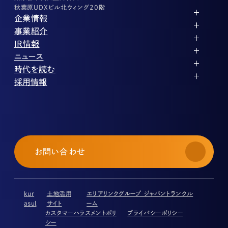
秋葉原UDXビル北ウィング20階
企業情報
代表メッセージ
事業紹介
企業理念
ストレージ事業
IR情報
会社概要
土地権利整備事業
パートナー制度
IRカレンダー
ニュース
役員紹介
オフィス事業
ストレージライフ
中期経営計画
PR
時代を読む
沿革
アセット事業
事業等のリスク
IR
投稿一覧
採用情報
コーポレートガバナンス
IRポリシー
メディア情報
人材育成・評価制度
サステナビリティ
業績・財務
企業情報
働く環境
ストレージ室数実績
商品情報
先輩社員インタビュー
IRライブラリ
中途採用
株式・株主情報
採用エントリー
個人投資家の皆様へ
お問い合わせ
よくある質問・用語集
IRメール登録
免責事項
kur
土地活用
エリアリンクグループ ジャパントランクル
asul
サイト
ーム
カスタマーハラスメントポリ
プライバシーポリシー
シー