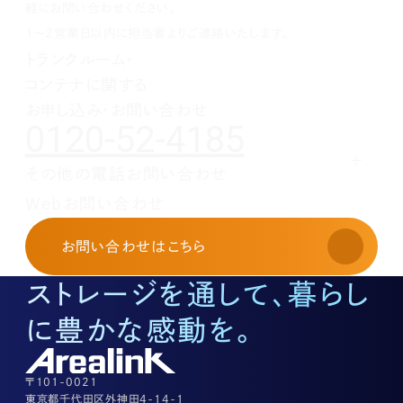
2月(5)
2月(6)
4月(1)
2月(4)
5月(1)
軽にお問い合わせください。
1月(2)
3月(5)
1月(1)
4月(2)
1～2営業日以内に担当者よりご連絡いたします。
2月(3)
3月(1)
トランクルーム・
1月(2)
2月(5)
コンテナに関する
1月(1)
お申し込み・お問い合わせ
0120-52-4185
その他の電話お問い合わせ
レンタルオフィスに関する
Webお問い合わせ
お申し込み・お問い合わせ
03-3526-8568
お問い合わせ
はこちら
土地活用に関するお問い合わせ
03-3526-8574
ストレージを通して、暮らし
底地に関するお問い合わせ
03-3526-8572
に豊かな感動を。
株式に関するお問い合わせ
03-3526-8556
その他上記に当てはまらない案件等
03-3526-8556
〒101-0021
東京都千代田区外神田4-14-1