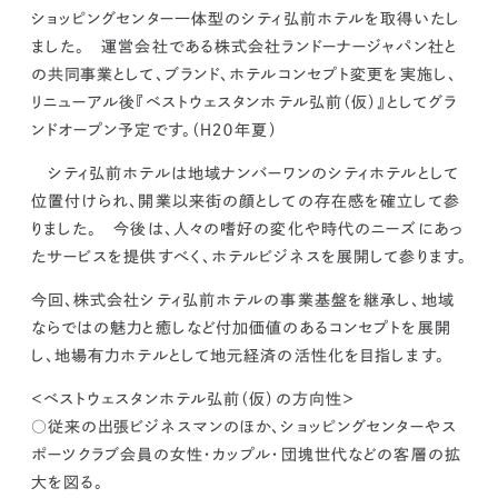
kur
土地活用
エリアリンクグループ ジャパントランクル
ショッピングセンター一体型のシティ弘前ホテルを取得いたし
asul
サイト
ーム
ました。 運営会社である株式会社ランドーナージャパン社と
カスタマーハラスメントポリ
プライバシーポリシー
シー
の共同事業として、ブランド、ホテルコンセプト変更を実施し、
情報セキュリティ・DX方針及び戦略
サイトマップ
リニューアル後『ベストウェスタンホテル弘前（仮）』としてグラ
©2025 AREALINK.
ンドオープン予定です。（Ｈ２０年夏）
シティ弘前ホテルは地域ナンバーワンのシティホテルとして
位置付けられ、開業以来街の顔としての存在感を確立して参
りました。 今後は、人々の嗜好の変化や時代のニーズにあっ
たサービスを提供すべく、ホテルビジネスを展開して参ります。
今回、株式会社シティ弘前ホテルの事業基盤を継承し、地域
ならではの魅力と癒しなど付加価値のあるコンセプトを展開
し、地場有力ホテルとして地元経済の活性化を目指します。
＜ベストウェスタンホテル弘前（仮）の方向性＞
○従来の出張ビジネスマンのほか、ショッピングセンターやス
ポーツクラブ会員の女性・カップル・団塊世代などの客層の拡
大を図る。