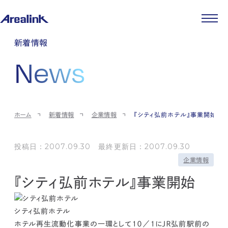
企業情報
新着情報
代表メッセージ
事業紹介
News
企業理念
ストレージ事業
IR情報
会社概要
土地権利整備事業
パートナー制度
IRカレンダー
ニュース
役員紹介
オフィス事業
ストレージライフ
中期経営計画
PR
時代を読む
沿革
アセット事業
事業等のリスク
IR
投稿一覧
採用情報
ホーム
新着情報
企業情報
『シティ弘前ホテル』事業開始
コーポレートガバナンス
IRポリシー
メディア情報
人材育成・評価制度
サステナビリティ
JA
EN
業績・財務
企業情報
働く環境
ストレージ室数実績
投稿日：2007.09.30 最終更新日：2007.09.30
商品情報
先輩社員インタビュー
IRライブラリ
企業情報
中途採用
株式・株主情報
採用エントリー
『シティ弘前ホテル』事業開始
個人投資家の皆様へ
よくある質問・用語集
IRメール登録
お問い合わせ
シティ弘前ホテル
免責事項
ホテル再生流動化事業の一環として１０／１にＪＲ弘前駅前の