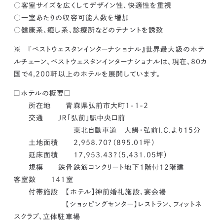
○客室サイズを広くしてデザイン性、快適性を重視
○一室あたりの収容可能人数を増加
○健康系、癒し系、診療所などのテナントを誘致
※ 『ベストウェスタンインターナショナル』世界最大級のホテ
ルチェーン、ベストウェスタンインターナショナルは、現在、80カ
国で4,200軒以上のホテルを展開しています。
□ホテルの概要□
所在地 青森県弘前市大町1-1-2
交通 ＪＲ「弘前」駅中央口前
東北自動車道 大鰐・弘前I.C.より15分
土地面積 2,958.70?（895.01坪）
延床面積 17,953.43?（5,431.05坪）
規模 鉄骨鉄筋コンクリート地下1階付12階建
客室数 141室
付帯施設 【ホテル】神前婚礼施設、宴会場
【ショッピングセンター】レストラン、フィットネ
スクラブ、立体駐車場