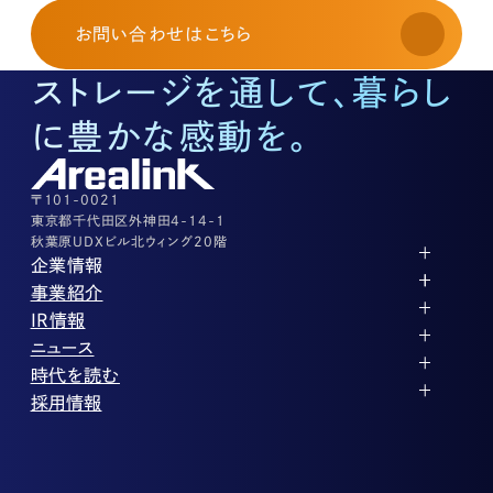
03-3526-8568
お問い合わせ
はこちら
土地活用に関するお問い合わせ
03-3526-8574
ストレージを通して、暮らし
底地に関するお問い合わせ
03-3526-8572
に豊かな感動を。
株式に関するお問い合わせ
03-3526-8556
その他上記に当てはまらない案件等
03-3526-8556
〒101-0021
東京都千代田区外神田4-14-1
秋葉原UDXビル北ウィング20階
企業情報
代表メッセージ
事業紹介
企業理念
ストレージ事業
IR情報
会社概要
土地権利整備事業
パートナー制度
IRカレンダー
ニュース
役員紹介
オフィス事業
ストレージライフ
中期経営計画
PR
時代を読む
沿革
アセット事業
事業等のリスク
IR
投稿一覧
採用情報
コーポレートガバナンス
IRポリシー
メディア情報
人材育成・評価制度
サステナビリティ
業績・財務
企業情報
働く環境
ストレージ室数実績
商品情報
先輩社員インタビュー
IRライブラリ