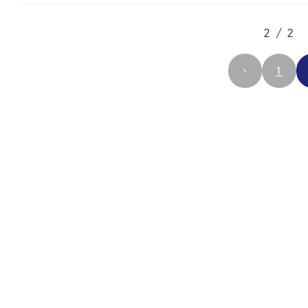
2 / 2
1