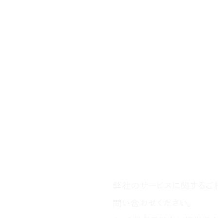
弊社のサービスに関するご
問い合わせください。