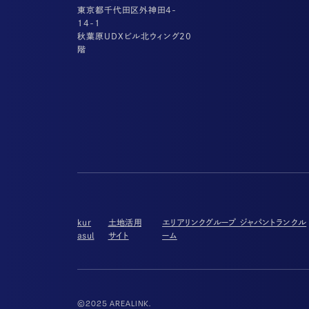
東京都千代田区外神田4-
14-1
秋葉原UDXビル北ウィング20
階
kur
土地活用
エリアリンクグループ ジャパントランクル
asul
サイト
ーム
©2025 AREALINK.