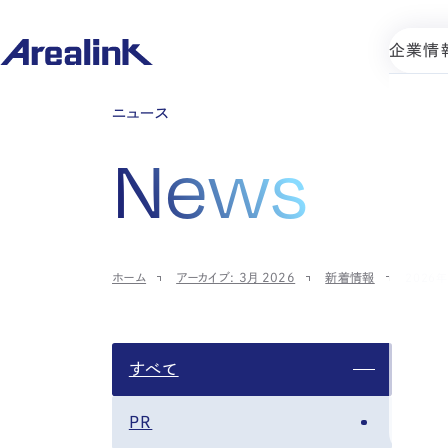
企業情
ニュース
News
ホーム
アーカイブ: 3月 2026
新着情報
2026
すべて
PR