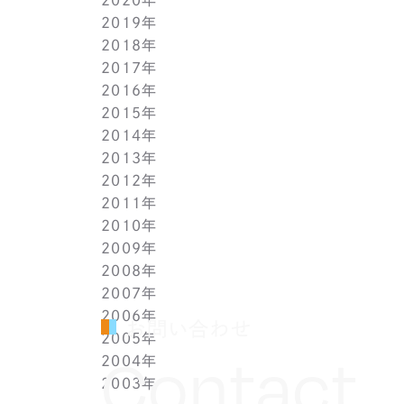
2019年
2月(9)
7月(10)
8月(5)
9月(3)
10月(4)
11月(2)
12月(2)
2018年
1月(4)
6月(6)
7月(11)
8月(5)
9月(1)
10月(6)
11月(3)
12月(2)
2017年
5月(7)
6月(7)
7月(8)
8月(3)
9月(3)
10月(5)
11月(3)
12月(2)
2016年
4月(11)
5月(5)
6月(2)
7月(6)
8月(2)
9月(3)
10月(4)
11月(7)
12月(2)
2015年
3月(9)
4月(11)
5月(12)
6月(2)
7月(7)
8月(3)
9月(1)
10月(8)
11月(5)
12月(2)
2014年
2月(10)
3月(6)
4月(5)
5月(4)
6月(1)
7月(5)
8月(4)
9月(7)
10月(5)
11月(3)
12月(3)
2013年
1月(5)
2月(13)
3月(8)
4月(6)
5月(5)
6月(1)
7月(5)
8月(8)
9月(5)
10月(7)
11月(6)
12月(2)
2012年
1月(2)
2月(9)
3月(8)
4月(6)
5月(3)
6月(1)
7月(7)
8月(6)
9月(2)
10月(7)
11月(7)
12月(6)
2011年
1月(3)
2月(8)
3月(9)
4月(6)
5月(4)
6月(7)
7月(7)
8月(3)
9月(3)
10月(7)
11月(6)
12月(1)
2010年
1月(2)
2月(7)
3月(3)
4月(5)
5月(9)
6月(1)
7月(6)
8月(8)
9月(6)
10月(5)
11月(1)
12月(1)
2009年
1月(3)
2月(6)
3月(4)
4月(7)
5月(3)
6月(5)
7月(7)
8月(5)
9月(7)
10月(1)
11月(1)
12月(1)
2008年
1月(1)
2月(4)
3月(6)
4月(3)
5月(4)
6月(5)
7月(9)
8月(4)
9月(1)
10月(2)
11月(1)
11月(6)
2007年
1月(2)
2月(5)
3月(3)
4月(3)
5月(4)
6月(6)
7月(3)
8月(1)
8月(2)
10月(2)
10月(9)
11月(4)
2006年
1月(1)
2月(5)
3月(2)
4月(4)
5月(3)
6月(1)
7月(3)
7月(4)
9月(1)
9月(3)
10月(2)
12月(2)
お問い合わせ
2005年
2月(7)
3月(3)
4月(7)
5月(5)
5月(2)
5月(2)
8月(2)
8月(1)
9月(2)
11月(2)
12月(1)
Contact
2004年
1月(1)
2月(5)
3月(3)
4月(1)
4月(1)
4月(1)
7月(3)
7月(5)
8月(4)
10月(1)
11月(1)
10月(2)
2003年
1月(3)
2月(6)
3月(1)
3月(1)
3月(3)
5月(2)
6月(2)
7月(3)
9月(2)
10月(2)
8月(4)
12月(4)