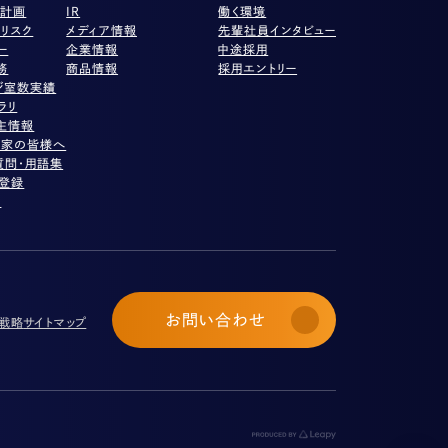
営計画
IR
働く環境
リスク
メディア情報
先輩社員インタビュー
ー
企業情報
中途採用
務
商品情報
採用エントリー
ジ室数実績
ラリ
主情報
資家の皆様へ
質問・用語集
ル登録
項
お問い合わせ
び戦略
サイトマップ