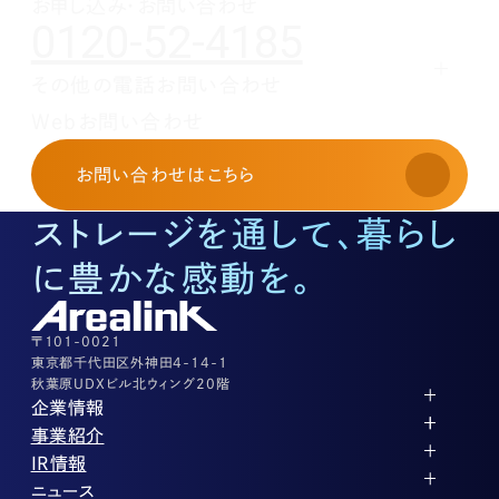
お申し込み・お問い合わせ
0120-52-4185
その他の電話お問い合わせ
レンタルオフィスに関する
Webお問い合わせ
お申し込み・お問い合わせ
03-3526-8568
お問い合わせ
はこちら
土地活用に関するお問い合わせ
03-3526-8574
ストレージを通して、暮らし
底地に関するお問い合わせ
03-3526-8572
に豊かな感動を。
株式に関するお問い合わせ
03-3526-8556
その他上記に当てはまらない案件等
03-3526-8556
〒101-0021
東京都千代田区外神田4-14-1
秋葉原UDXビル北ウィング20階
企業情報
代表メッセージ
事業紹介
企業理念
ストレージ事業
IR情報
会社概要
土地権利整備事業
パートナー制度
IRカレンダー
ニュース