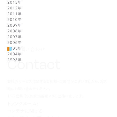
2013年
1月(5)
2月(13)
3月(8)
4月(6)
5月(5)
6月(1)
7月(5)
8月(8)
9月(5)
10月(7)
11月(6)
12月(2)
2012年
1月(2)
2月(9)
3月(8)
4月(6)
5月(3)
6月(1)
7月(7)
8月(6)
9月(2)
10月(7)
11月(7)
12月(6)
2011年
1月(3)
2月(8)
3月(9)
4月(6)
5月(4)
6月(7)
7月(7)
8月(3)
9月(3)
10月(7)
11月(6)
12月(1)
2010年
1月(2)
2月(7)
3月(3)
4月(5)
5月(9)
6月(1)
7月(6)
8月(8)
9月(6)
10月(5)
11月(1)
12月(1)
2009年
1月(3)
2月(6)
3月(4)
4月(7)
5月(3)
6月(5)
7月(7)
8月(5)
9月(7)
10月(1)
11月(1)
12月(1)
2008年
1月(1)
2月(4)
3月(6)
4月(3)
5月(4)
6月(5)
7月(9)
8月(4)
9月(1)
10月(2)
11月(1)
11月(6)
2007年
1月(2)
2月(5)
3月(3)
4月(3)
5月(4)
6月(6)
7月(3)
8月(1)
8月(2)
10月(2)
10月(9)
11月(4)
2006年
1月(1)
2月(5)
3月(2)
4月(4)
5月(3)
6月(1)
7月(3)
7月(4)
9月(1)
9月(3)
10月(2)
12月(2)
2005年
2月(7)
3月(3)
4月(7)
5月(5)
5月(2)
5月(2)
8月(2)
8月(1)
9月(2)
11月(2)
12月(1)
お問い合わせ
2004年
1月(1)
2月(5)
3月(3)
4月(1)
4月(1)
4月(1)
7月(3)
7月(5)
8月(4)
10月(1)
11月(1)
10月(2)
Contact
2003年
1月(3)
2月(6)
3月(1)
3月(1)
3月(3)
5月(2)
6月(2)
7月(3)
9月(2)
10月(2)
8月(4)
12月(4)
1月(3)
2月(4)
2月(4)
2月(4)
4月(2)
5月(3)
6月(2)
8月(2)
8月(3)
7月(1)
11月(2)
10月(2)
1月(1)
1月(1)
1月(1)
3月(4)
4月(3)
5月(2)
7月(1)
7月(1)
5月(3)
10月(1)
8月(3)
2月(4)
3月(3)
4月(4)
5月(5)
6月(1)
4月(1)
8月(4)
弊社のサービスに関するご相談・ご質問がございましたら、お気
1月(2)
2月(4)
3月(4)
3月(1)
5月(5)
3月(2)
7月(1)
2月(5)
2月(6)
4月(1)
2月(4)
5月(1)
軽にお問い合わせください。
1月(2)
3月(5)
1月(1)
4月(2)
1～2営業日以内に担当者よりご連絡いたします。
2月(3)
3月(1)
トランクルーム・
1月(2)
2月(5)
コンテナに関する
1月(1)