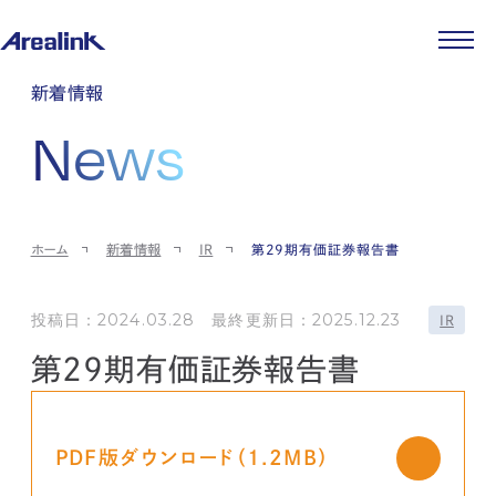
企業情報
新着情報
代表メッセージ
事業紹介
News
企業理念
ストレージ事業
IR情報
会社概要
土地権利整備事業
パートナー制度
IRカレンダー
ニュース
役員紹介
オフィス事業
ストレージライフ
中期経営計画
PR
時代を読む
沿革
アセット事業
事業等のリスク
IR
投稿一覧
採用情報
ホーム
新着情報
IR
第29期有価証券報告書
コーポレートガバナンス
IRポリシー
メディア情報
人材育成・評価制度
サステナビリティ
JA
EN
業績・財務
企業情報
働く環境
ストレージ室数実績
投稿日：2024.03.28 最終更新日：2025.12.23
商品情報
IR
先輩社員インタビュー
IRライブラリ
中途採用
第29期有価証券報告書
株式・株主情報
採用エントリー
個人投資家の皆様へ
よくある質問・用語集
IRメール登録
PDF版ダウンロード（1.2MB）
お問い合わせ
免責事項