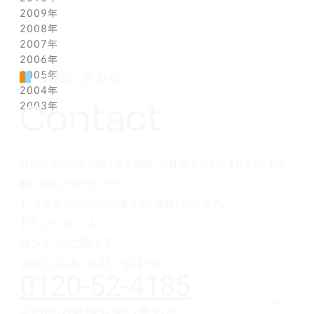
2009年
1月(3)
2月(6)
3月(4)
4月(7)
5月(3)
6月(5)
7月(7)
8月(5)
9月(7)
10月(1)
11月(1)
12月(1)
2008年
1月(1)
2月(4)
3月(6)
4月(3)
5月(4)
6月(5)
7月(9)
8月(4)
9月(1)
10月(2)
11月(1)
11月(6)
2007年
1月(2)
2月(5)
3月(3)
4月(3)
5月(4)
6月(6)
7月(3)
8月(1)
8月(2)
10月(2)
10月(9)
11月(4)
2006年
1月(1)
2月(5)
3月(2)
4月(4)
5月(3)
6月(1)
7月(3)
7月(4)
9月(1)
9月(3)
10月(2)
12月(2)
2005年
2月(7)
3月(3)
4月(7)
5月(5)
5月(2)
5月(2)
8月(2)
8月(1)
9月(2)
11月(2)
12月(1)
お問い合わせ
2004年
1月(1)
2月(5)
3月(3)
4月(1)
4月(1)
4月(1)
7月(3)
7月(5)
8月(4)
10月(1)
11月(1)
10月(2)
Contact
2003年
1月(3)
2月(6)
3月(1)
3月(1)
3月(3)
5月(2)
6月(2)
7月(3)
9月(2)
10月(2)
8月(4)
12月(4)
1月(3)
2月(4)
2月(4)
2月(4)
4月(2)
5月(3)
6月(2)
8月(2)
8月(3)
7月(1)
11月(2)
10月(2)
1月(1)
1月(1)
1月(1)
3月(4)
4月(3)
5月(2)
7月(1)
7月(1)
5月(3)
10月(1)
8月(3)
2月(4)
3月(3)
4月(4)
5月(5)
6月(1)
4月(1)
8月(4)
弊社のサービスに関するご相談・ご質問がございましたら、お気
1月(2)
2月(4)
3月(4)
3月(1)
5月(5)
3月(2)
7月(1)
2月(5)
2月(6)
4月(1)
2月(4)
5月(1)
軽にお問い合わせください。
1月(2)
3月(5)
1月(1)
4月(2)
1～2営業日以内に担当者よりご連絡いたします。
2月(3)
3月(1)
トランクルーム・
1月(2)
2月(5)
コンテナに関する
1月(1)
お申し込み・お問い合わせ
0120-52-4185
その他の電話お問い合わせ