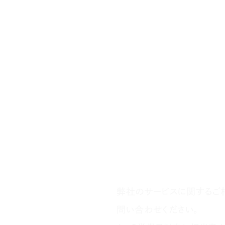
弊社のサービスに関するご
問い合わせください。