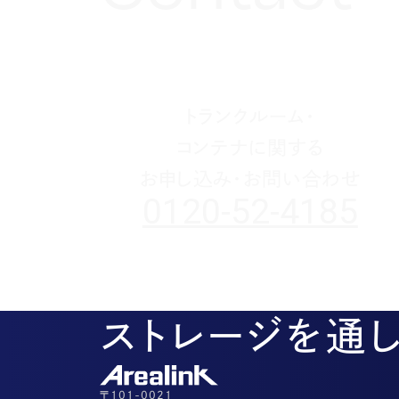
1月(3)
2月(4)
2月(4)
2月(4)
4月(2)
5月(3)
6月(2)
8月(2)
8月(3)
7月(1)
11月(2)
10月(2)
1月(1)
1月(1)
1月(1)
3月(4)
4月(3)
5月(2)
7月(1)
7月(1)
5月(3)
10月(1)
8月(3)
2月(4)
3月(3)
4月(4)
5月(5)
6月(1)
4月(1)
8月(4)
1月(2)
2月(4)
3月(4)
3月(1)
5月(5)
3月(2)
7月(1)
2月(5)
2月(6)
4月(1)
2月(4)
5月(1)
1月(2)
3月(5)
1月(1)
4月(2)
トランクルーム・
2月(3)
3月(1)
コンテナに関する
1月(2)
2月(5)
お申し込み・お問い合わせ
1月(1)
0120-52-4185
ストレージを通
〒101-0021