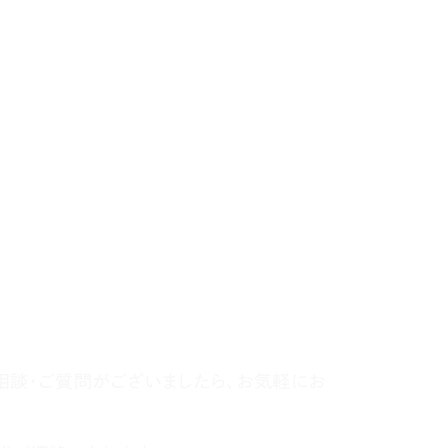
相談・ご質問がございましたら、お気軽にお