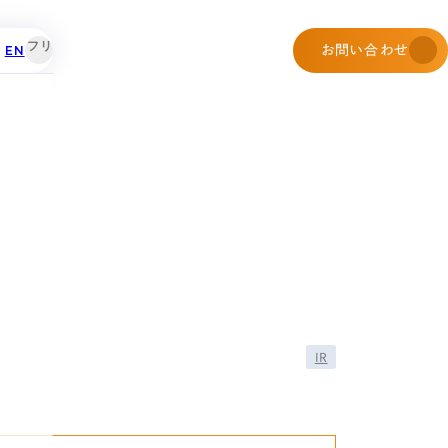
EN
お問い合わせ
IR