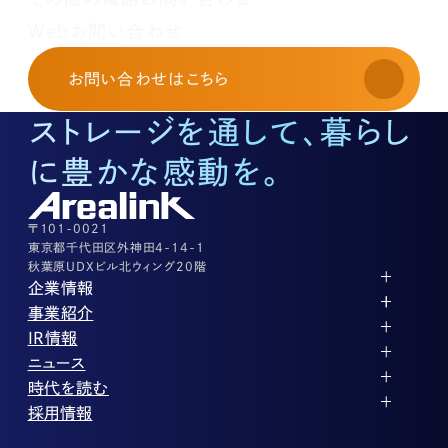
レンタルオフィスに関する
Webお問い合わせ
お申し込み・お問い合わせ
03-3526-8568
お問い合わせ
はこちら
土地活用に関するお問い合わせ
03-3526-8574
ストレージを通して、暮らし
底地に関するお問い合わせ
03-3526-8572
に豊かな感動を。
株式に関するお問い合わせ
03-3526-8556
その他上記に当てはまらない案件等
03-3526-8556
〒101-0021
東京都千代田区外神田4-14-1
秋葉原UDXビル北ウィング20階
企業情報
代表メッセージ
事業紹介
企業理念
ストレージ事業
IR情報
会社概要
土地権利整備事業
パートナー制度
IRカレンダー
ニュース
役員紹介
オフィス事業
ストレージライフ
中期経営計画
PR
時代を読む
沿革
アセット事業
事業等のリスク
IR
投稿一覧
採用情報
コーポレートガバナンス
IRポリシー
メディア情報
人材育成・評価制度
サステナビリティ