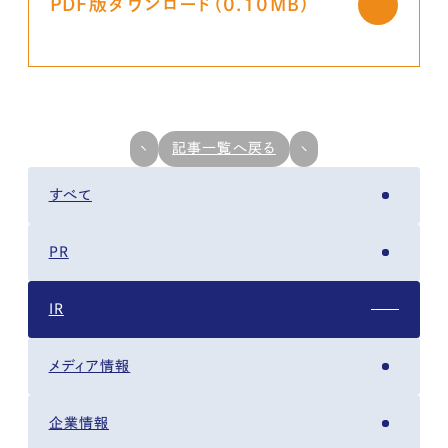
PDF版ダウンロード（0.10MB）
kur
土地活用
エリアリンクグループ ジャパントランクル
asul
サイト
ーム
カスタマーハラスメントポリ
プライバシーポリシー
シー
情報セキュリティ・DX方針及び戦略
サイトマップ
©2025 AREALINK.
記事一覧へ戻る
すべて
PR
IR
メディア情報
企業情報