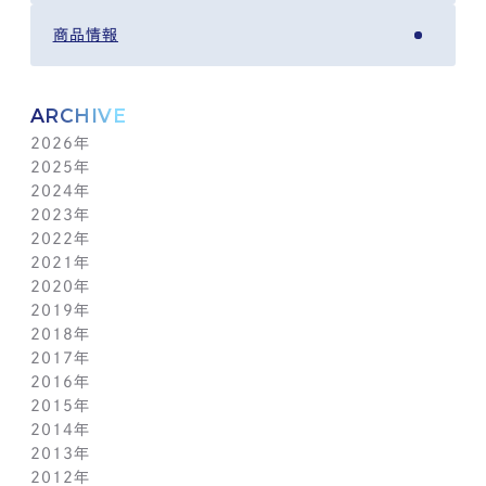
商品情報
ARCHIVE
2026年
2025年
8月(4)
2024年
7月(14)
12月(6)
2023年
6月(5)
11月(5)
12月(7)
2022年
5月(6)
10月(8)
11月(5)
12月(3)
2021年
4月(12)
9月(12)
10月(12)
11月(13)
12月(2)
2020年
3月(13)
8月(8)
9月(4)
10月(11)
11月(4)
12月(4)
2019年
2月(9)
7月(10)
8月(5)
9月(3)
10月(4)
11月(2)
12月(2)
2018年
1月(4)
6月(6)
7月(11)
8月(5)
9月(1)
10月(6)
11月(3)
12月(2)
2017年
5月(7)
6月(7)
7月(8)
8月(3)
9月(3)
10月(5)
11月(3)
12月(2)
2016年
4月(11)
5月(5)
6月(2)
7月(6)
8月(2)
9月(3)
10月(4)
11月(7)
12月(2)
2015年
3月(9)
4月(11)
5月(12)
6月(2)
7月(7)
8月(3)
9月(1)
10月(8)
11月(5)
12月(2)
2014年
2月(10)
3月(6)
4月(5)
5月(4)
6月(1)
7月(5)
8月(4)
9月(7)
10月(5)
11月(3)
12月(3)
2013年
1月(5)
2月(13)
3月(8)
4月(6)
5月(5)
6月(1)
7月(5)
8月(8)
9月(5)
10月(7)
11月(6)
12月(2)
2012年
1月(2)
2月(9)
3月(8)
4月(6)
5月(3)
6月(1)
7月(7)
8月(6)
9月(2)
10月(7)
11月(7)
12月(6)