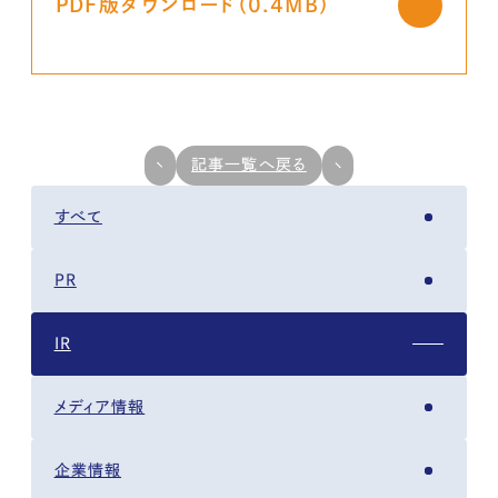
PDF版ダウンロード（0.4MB）
kur
土地活用
エリアリンクグループ ジャパントランクル
asul
サイト
ーム
カスタマーハラスメントポリ
プライバシーポリシー
シー
情報セキュリティ・DX方針及び戦略
サイトマップ
©2025 AREALINK.
記事一覧へ戻る
すべて
PR
IR
メディア情報
企業情報