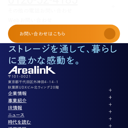
その他の電話お問い合わせ
レンタルオフィスに関する
Webお問い合わせ
お申し込み・お問い合わせ
03-3526-8568
お問い合わせ
はこちら
土地活用に関するお問い合わせ
03-3526-8574
ストレージを通して、暮らし
底地に関するお問い合わせ
03-3526-8572
に豊かな感動を。
株式に関するお問い合わせ
03-3526-8556
その他上記に当てはまらない案件等
03-3526-8556
〒101-0021
東京都千代田区外神田4-14-1
秋葉原UDXビル北ウィング20階
企業情報
代表メッセージ
事業紹介
企業理念
ストレージ事業
IR情報
会社概要
土地権利整備事業
パートナー制度
IRカレンダー
ニュース
役員紹介
オフィス事業
ストレージライフ
中期経営計画
PR
時代を読む
沿革
アセット事業
事業等のリスク