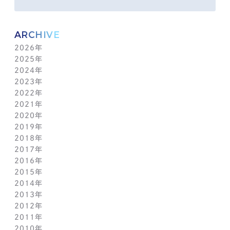
ARCHIVE
2026年
2025年
8月(3)
2024年
7月(14)
12月(6)
2023年
6月(5)
11月(5)
12月(7)
2022年
5月(6)
10月(8)
11月(5)
12月(3)
2021年
4月(12)
9月(12)
10月(12)
11月(13)
12月(2)
2020年
3月(13)
8月(8)
9月(4)
10月(11)
11月(4)
12月(4)
2019年
2月(9)
7月(10)
8月(5)
9月(3)
10月(4)
11月(2)
12月(2)
2018年
1月(4)
6月(6)
7月(11)
8月(5)
9月(1)
10月(6)
11月(3)
12月(2)
2017年
5月(7)
6月(7)
7月(8)
8月(3)
9月(3)
10月(5)
11月(3)
12月(2)
2016年
4月(11)
5月(5)
6月(2)
7月(6)
8月(2)
9月(3)
10月(4)
11月(7)
12月(2)
2015年
3月(9)
4月(11)
5月(12)
6月(2)
7月(7)
8月(3)
9月(1)
10月(8)
11月(5)
12月(2)
2014年
2月(10)
3月(6)
4月(5)
5月(4)
6月(1)
7月(5)
8月(4)
9月(7)
10月(5)
11月(3)
12月(3)
2013年
1月(5)
2月(13)
3月(8)
4月(6)
5月(5)
6月(1)
7月(5)
8月(8)
9月(5)
10月(7)
11月(6)
12月(2)
2012年
1月(2)
2月(9)
3月(8)
4月(6)
5月(3)
6月(1)
7月(7)
8月(6)
9月(2)
10月(7)
11月(7)
12月(6)
2011年
1月(3)
2月(8)
3月(9)
4月(6)
5月(4)
6月(7)
7月(7)
8月(3)
9月(3)
10月(7)
11月(6)
12月(1)
2010年
1月(2)
2月(7)
3月(3)
4月(5)
5月(9)
6月(1)
7月(6)
8月(8)
9月(6)
10月(5)
11月(1)
12月(1)