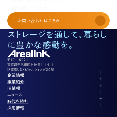
レンタルオフィスに関する
Webお問い合わせ
お申し込み・お問い合わせ
03-3526-8568
お問い合わせ
はこちら
土地活用に関するお問い合わせ
03-3526-8574
ストレージを通して、暮らし
底地に関するお問い合わせ
03-3526-8572
に豊かな感動を。
株式に関するお問い合わせ
03-3526-8556
その他上記に当てはまらない案件等
03-3526-8556
〒101-0021
東京都千代田区外神田4-14-1
秋葉原UDXビル北ウィング20階
企業情報
代表メッセージ
事業紹介
企業理念
ストレージ事業
IR情報
会社概要
土地権利整備事業
パートナー制度
IRカレンダー
ニュース
役員紹介
オフィス事業
ストレージライフ
中期経営計画
PR
時代を読む
沿革
アセット事業
事業等のリスク
IR
投稿一覧
採用情報
コーポレートガバナンス
IRポリシー
メディア情報
人材育成・評価制度
サステナビリティ