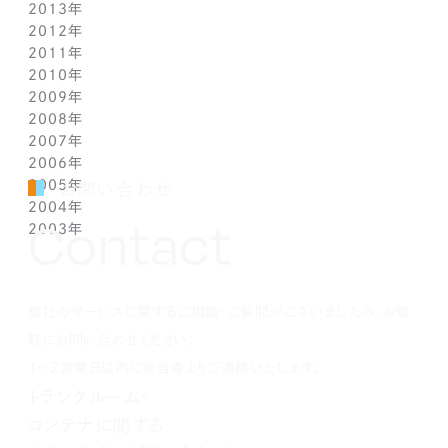
2013年
1月(5)
2月(13)
3月(8)
4月(6)
5月(5)
6月(1)
7月(5)
8月(8)
9月(5)
10月(7)
11月(6)
12月(2)
2012年
1月(2)
2月(9)
3月(8)
4月(6)
5月(3)
6月(1)
7月(7)
8月(6)
9月(2)
10月(7)
11月(7)
12月(6)
2011年
1月(3)
2月(8)
3月(9)
4月(6)
5月(4)
6月(7)
7月(7)
8月(3)
9月(3)
10月(7)
11月(6)
12月(1)
2010年
1月(2)
2月(7)
3月(3)
4月(5)
5月(9)
6月(1)
7月(6)
8月(8)
9月(6)
10月(5)
11月(1)
12月(1)
2009年
1月(3)
2月(6)
3月(4)
4月(7)
5月(3)
6月(5)
7月(7)
8月(5)
9月(7)
10月(1)
11月(1)
12月(1)
2008年
1月(1)
2月(4)
3月(6)
4月(3)
5月(4)
6月(5)
7月(9)
8月(4)
9月(1)
10月(2)
11月(1)
11月(6)
2007年
1月(2)
2月(5)
3月(3)
4月(3)
5月(4)
6月(6)
7月(3)
8月(1)
8月(2)
10月(2)
10月(9)
11月(4)
2006年
1月(1)
2月(5)
3月(2)
4月(4)
5月(3)
6月(1)
7月(3)
7月(4)
9月(1)
9月(3)
10月(2)
12月(2)
2005年
2月(7)
3月(3)
4月(7)
5月(5)
5月(2)
5月(2)
8月(2)
8月(1)
9月(2)
11月(2)
12月(1)
お問い合わせ
2004年
1月(1)
2月(5)
3月(3)
4月(1)
4月(1)
4月(1)
7月(3)
7月(5)
8月(4)
10月(1)
11月(1)
10月(2)
Contact
2003年
1月(3)
2月(6)
3月(1)
3月(1)
3月(3)
5月(2)
6月(2)
7月(3)
9月(2)
10月(2)
8月(4)
12月(4)
1月(3)
2月(4)
2月(4)
2月(4)
4月(2)
5月(3)
6月(2)
8月(2)
8月(3)
7月(1)
11月(2)
10月(2)
1月(1)
1月(1)
1月(1)
3月(4)
4月(3)
5月(2)
7月(1)
7月(1)
5月(3)
10月(1)
8月(3)
2月(4)
3月(3)
4月(4)
5月(5)
6月(1)
4月(1)
8月(4)
弊社のサービスに関するご相談・ご質問がございましたら、お気
1月(2)
2月(4)
3月(4)
3月(1)
5月(5)
3月(2)
7月(1)
2月(5)
2月(6)
4月(1)
2月(4)
5月(1)
軽にお問い合わせください。
1月(2)
3月(5)
1月(1)
4月(2)
1～2営業日以内に担当者よりご連絡いたします。
2月(3)
3月(1)
トランクルーム・
1月(2)
2月(5)
コンテナに関する
1月(1)