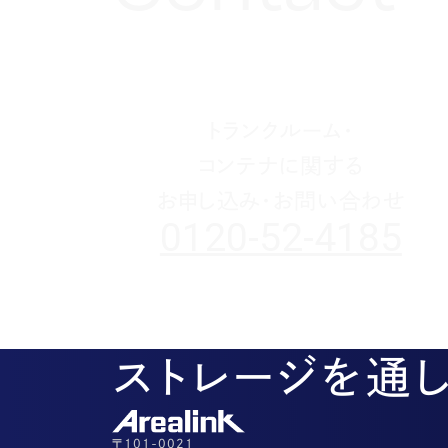
1月(3)
2月(4)
2月(4)
2月(4)
4月(2)
5月(3)
6月(2)
8月(2)
8月(3)
7月(1)
11月(2)
10月(2)
1月(1)
1月(1)
1月(1)
3月(4)
4月(3)
5月(2)
7月(1)
7月(1)
5月(3)
10月(1)
8月(3)
2月(4)
3月(3)
4月(4)
5月(5)
6月(1)
4月(1)
8月(4)
1月(2)
2月(4)
3月(4)
3月(1)
5月(5)
3月(2)
7月(1)
2月(5)
2月(6)
4月(1)
2月(4)
5月(1)
1月(2)
3月(5)
1月(1)
4月(2)
トランクルーム・
2月(3)
3月(1)
コンテナに関する
1月(2)
2月(5)
お申し込み・お問い合わせ
1月(1)
0120-52-4185
ストレージを通
〒101-0021