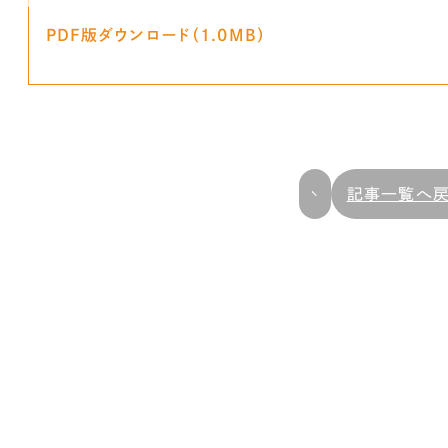
PDF版ダウンロード（1.0MB）
記事一覧へ