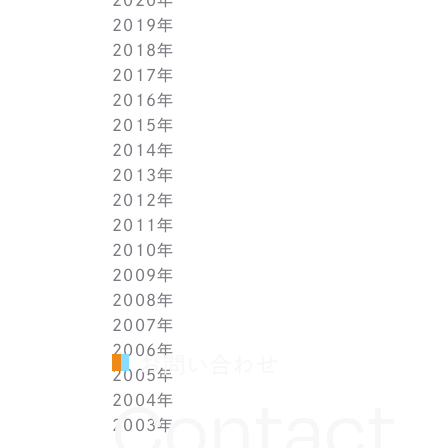
2019年
2月(9)
7月(10)
8月(5)
9月(3)
10月(4)
11月(2)
12月(2)
2018年
1月(4)
6月(6)
7月(11)
8月(5)
9月(1)
10月(6)
11月(3)
12月(2)
2017年
5月(7)
6月(7)
7月(8)
8月(3)
9月(3)
10月(5)
11月(3)
12月(2)
2016年
4月(11)
5月(5)
6月(2)
7月(6)
8月(2)
9月(3)
10月(4)
11月(7)
12月(2)
2015年
3月(9)
4月(11)
5月(12)
6月(2)
7月(7)
8月(3)
9月(1)
10月(8)
11月(5)
12月(2)
2014年
2月(10)
3月(6)
4月(5)
5月(4)
6月(1)
7月(5)
8月(4)
9月(7)
10月(5)
11月(3)
12月(3)
2013年
1月(5)
2月(13)
3月(8)
4月(6)
5月(5)
6月(1)
7月(5)
8月(8)
9月(5)
10月(7)
11月(6)
12月(2)
2012年
1月(2)
2月(9)
3月(8)
4月(6)
5月(3)
6月(1)
7月(7)
8月(6)
9月(2)
10月(7)
11月(7)
12月(6)
2011年
1月(3)
2月(8)
3月(9)
4月(6)
5月(4)
6月(7)
7月(7)
8月(3)
9月(3)
10月(7)
11月(6)
12月(1)
2010年
1月(2)
2月(7)
3月(3)
4月(5)
5月(9)
6月(1)
7月(6)
8月(8)
9月(6)
10月(5)
11月(1)
12月(1)
2009年
1月(3)
2月(6)
3月(4)
4月(7)
5月(3)
6月(5)
7月(7)
8月(5)
9月(7)
10月(1)
11月(1)
12月(1)
2008年
1月(1)
2月(4)
3月(6)
4月(3)
5月(4)
6月(5)
7月(9)
8月(4)
9月(1)
10月(2)
11月(1)
11月(6)
2007年
1月(2)
2月(5)
3月(3)
4月(3)
5月(4)
6月(6)
7月(3)
8月(1)
8月(2)
10月(2)
10月(9)
11月(4)
2006年
1月(1)
2月(5)
3月(2)
4月(4)
5月(3)
6月(1)
7月(3)
7月(4)
9月(1)
9月(3)
10月(2)
12月(2)
お問い合わせ
2005年
2月(7)
3月(3)
4月(7)
5月(5)
5月(2)
5月(2)
8月(2)
8月(1)
9月(2)
11月(2)
12月(1)
Contact
2004年
1月(1)
2月(5)
3月(3)
4月(1)
4月(1)
4月(1)
7月(3)
7月(5)
8月(4)
10月(1)
11月(1)
10月(2)
2003年
1月(3)
2月(6)
3月(1)
3月(1)
3月(3)
5月(2)
6月(2)
7月(3)
9月(2)
10月(2)
8月(4)
12月(4)