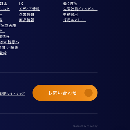
営計画
IR
働く環境
リスク
メディア情報
先輩社員インタビュー
ー
企業情報
中途採用
務
商品情報
採用エントリー
ジ室数実績
ラリ
主情報
資家の皆様へ
質問・用語集
ル登録
項
お問い合わせ
び戦略
サイトマップ