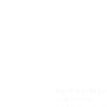
弊社のサービスに関するご
問い合わせください。