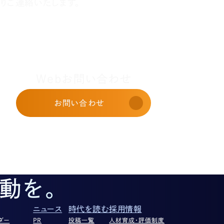
りご連絡いたします。
Webお問い合わせ
お問い合わせ
動を。
ニュース
時代を読む
採用情報
ダー
PR
投稿一覧
人材育成・評価制度