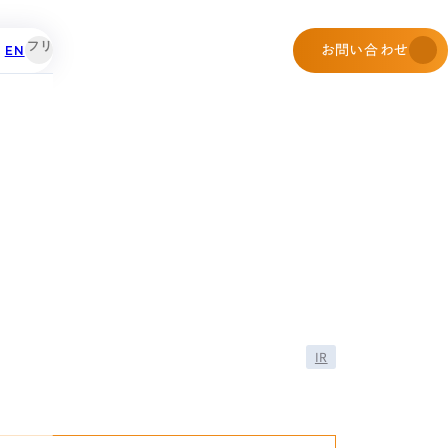
EN
お問い合わせ
IR