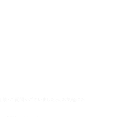
相談・ご質問がございましたら、お気軽にお