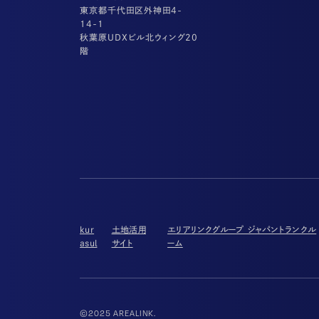
東京都千代田区外神田4-
14-1
秋葉原UDXビル北ウィング20
階
kur
土地活用
エリアリンクグループ ジャパントランクル
asul
サイト
ーム
©2025 AREALINK.