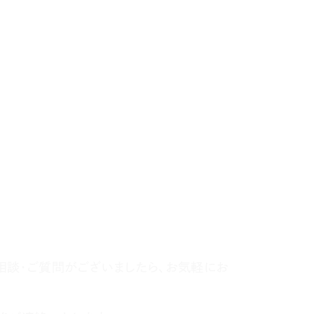
相談・ご質問がございましたら、お気軽にお