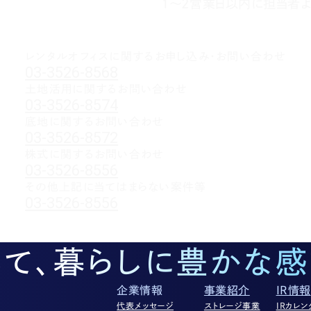
1～2営業日以内に担当者よ
レンタルオフィスに関する
お申し込み・お問い合わせ
03-3526-8568
土地活用に関するお問い合わせ
03-3526-8574
底地に関するお問い合わせ
03-3526-8572
株式に関するお問い合わせ
03-3526-8556
その他上記に当てはまらない案件等
03-3526-8556
して、暮らしに豊かな感
企業情報
事業紹介
IR情報
代表メッセージ
ストレージ事業
IRカレン