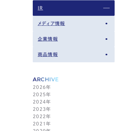
IR
メディア情報
企業情報
商品情報
ARCHIVE
2026年
2025年
8月(4)
2024年
7月(14)
12月(6)
2023年
6月(5)
11月(5)
12月(7)
2022年
5月(6)
10月(8)
11月(5)
12月(3)
2021年
4月(12)
9月(12)
10月(12)
11月(13)
12月(2)
2020年
3月(13)
8月(8)
9月(4)
10月(11)
11月(4)
12月(4)