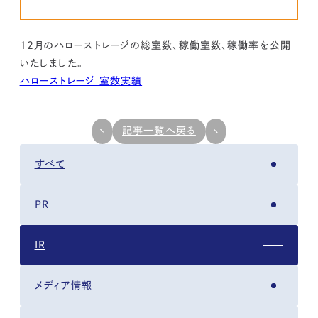
kur
土地活用
エリアリンクグループ ジャパントランクル
asul
サイト
ーム
カスタマーハラスメントポリ
プライバシーポリシー
12月のハローストレージの総室数、稼働室数、稼働率を公開
シー
情報セキュリティ・DX方針及び戦略
サイトマップ
いたしました。
©2025 AREALINK.
ハローストレージ 室数実績
記事一覧へ戻る
すべて
PR
IR
メディア情報