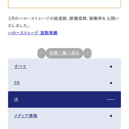
kur
土地活用
エリアリンクグループ ジャパントランクル
asul
サイト
ーム
カスタマーハラスメントポリ
プライバシーポリシー
3月のハローストレージの総室数、稼働室数、稼働率を公開い
シー
情報セキュリティ・DX方針及び戦略
サイトマップ
たしました。
©2025 AREALINK.
ハローストレージ 室数実績
記事一覧へ戻る
すべて
PR
IR
メディア情報