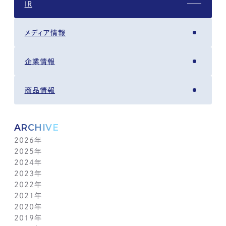
IR
メディア情報
企業情報
商品情報
ARCHIVE
2026年
2025年
8月(4)
2024年
7月(14)
12月(6)
2023年
6月(5)
11月(5)
12月(7)
2022年
5月(6)
10月(8)
11月(5)
12月(3)
2021年
4月(12)
9月(12)
10月(12)
11月(13)
12月(2)
2020年
3月(13)
8月(8)
9月(4)
10月(11)
11月(4)
12月(4)
2019年
2月(9)
7月(10)
8月(5)
9月(3)
10月(4)
11月(2)
12月(2)