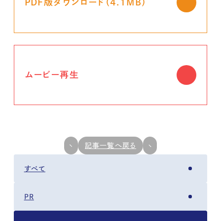
PDF版ダウンロード（4.1MB）
kur
土地活用
エリアリンクグループ ジャパントランクル
asul
サイト
ーム
カスタマーハラスメントポリ
プライバシーポリシー
シー
情報セキュリティ・DX方針及び戦略
サイトマップ
©2025 AREALINK.
ムービー再生
記事一覧へ戻る
すべて
PR