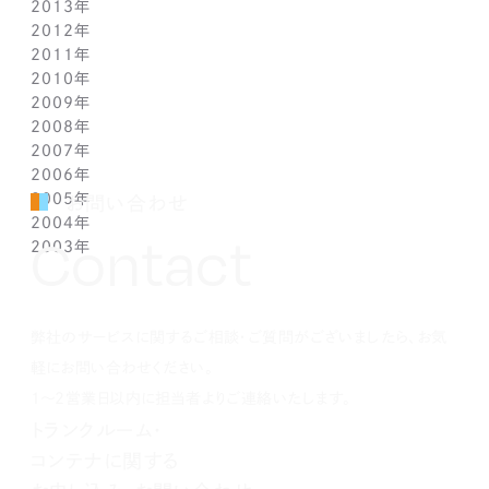
2013年
1月(5)
2月(13)
3月(8)
4月(6)
5月(5)
6月(1)
7月(5)
8月(8)
9月(5)
10月(7)
11月(6)
12月(2)
2012年
1月(2)
2月(9)
3月(8)
4月(6)
5月(3)
6月(1)
7月(7)
8月(6)
9月(2)
10月(7)
11月(7)
12月(6)
2011年
1月(3)
2月(8)
3月(9)
4月(6)
5月(4)
6月(7)
7月(7)
8月(3)
9月(3)
10月(7)
11月(6)
12月(1)
2010年
1月(2)
2月(7)
3月(3)
4月(5)
5月(9)
6月(1)
7月(6)
8月(8)
9月(6)
10月(5)
11月(1)
12月(1)
2009年
1月(3)
2月(6)
3月(4)
4月(7)
5月(3)
6月(5)
7月(7)
8月(5)
9月(7)
10月(1)
11月(1)
12月(1)
2008年
1月(1)
2月(4)
3月(6)
4月(3)
5月(4)
6月(5)
7月(9)
8月(4)
9月(1)
10月(2)
11月(1)
11月(6)
2007年
1月(2)
2月(5)
3月(3)
4月(3)
5月(4)
6月(6)
7月(3)
8月(1)
8月(2)
10月(2)
10月(9)
11月(4)
2006年
1月(1)
2月(5)
3月(2)
4月(4)
5月(3)
6月(1)
7月(3)
7月(4)
9月(1)
9月(3)
10月(2)
12月(2)
2005年
2月(7)
3月(3)
4月(7)
5月(5)
5月(2)
5月(2)
8月(2)
8月(1)
9月(2)
11月(2)
12月(1)
お問い合わせ
2004年
1月(1)
2月(5)
3月(3)
4月(1)
4月(1)
4月(1)
7月(3)
7月(5)
8月(4)
10月(1)
11月(1)
10月(2)
Contact
2003年
1月(3)
2月(6)
3月(1)
3月(1)
3月(3)
5月(2)
6月(2)
7月(3)
9月(2)
10月(2)
8月(4)
12月(4)
1月(3)
2月(4)
2月(4)
2月(4)
4月(2)
5月(3)
6月(2)
8月(2)
8月(3)
7月(1)
11月(2)
10月(2)
1月(1)
1月(1)
1月(1)
3月(4)
4月(3)
5月(2)
7月(1)
7月(1)
5月(3)
10月(1)
8月(3)
2月(4)
3月(3)
4月(4)
5月(5)
6月(1)
4月(1)
8月(4)
弊社のサービスに関するご相談・ご質問がございましたら、お気
1月(2)
2月(4)
3月(4)
3月(1)
5月(5)
3月(2)
7月(1)
2月(5)
2月(6)
4月(1)
2月(4)
5月(1)
軽にお問い合わせください。
1月(2)
3月(5)
1月(1)
4月(2)
1～2営業日以内に担当者よりご連絡いたします。
2月(3)
3月(1)
トランクルーム・
1月(2)
2月(5)
コンテナに関する
1月(1)