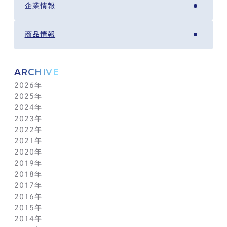
企業情報
商品情報
ARCHIVE
2026年
2025年
8月(3)
2024年
7月(14)
12月(6)
2023年
6月(5)
11月(5)
12月(7)
2022年
5月(6)
10月(8)
11月(5)
12月(3)
2021年
4月(12)
9月(12)
10月(12)
11月(13)
12月(2)
2020年
3月(13)
8月(8)
9月(4)
10月(11)
11月(4)
12月(4)
2019年
2月(9)
7月(10)
8月(5)
9月(3)
10月(4)
11月(2)
12月(2)
2018年
1月(4)
6月(6)
7月(11)
8月(5)
9月(1)
10月(6)
11月(3)
12月(2)
2017年
5月(7)
6月(7)
7月(8)
8月(3)
9月(3)
10月(5)
11月(3)
12月(2)
2016年
4月(11)
5月(5)
6月(2)
7月(6)
8月(2)
9月(3)
10月(4)
11月(7)
12月(2)
2015年
3月(9)
4月(11)
5月(12)
6月(2)
7月(7)
8月(3)
9月(1)
10月(8)
11月(5)
12月(2)
2014年
2月(10)
3月(6)
4月(5)
5月(4)
6月(1)
7月(5)
8月(4)
9月(7)
10月(5)
11月(3)
12月(3)