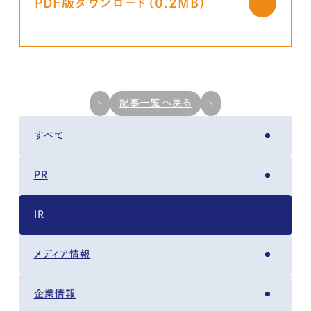
PDF版ダウンロード（0.2MB）
kur
土地活用
エリアリンクグループ ジャパントランクル
asul
サイト
ーム
カスタマーハラスメントポリ
プライバシーポリシー
シー
情報セキュリティ・DX方針及び戦略
サイトマップ
©2025 AREALINK.
記事一覧へ戻る
すべて
PR
IR
メディア情報
企業情報