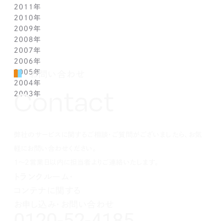
2011年
1月(3)
2月(8)
3月(9)
4月(6)
5月(4)
6月(7)
7月(7)
8月(3)
9月(3)
10月(7)
11月(6)
12月(1)
2010年
1月(2)
2月(7)
3月(3)
4月(5)
5月(9)
6月(1)
7月(6)
8月(8)
9月(6)
10月(5)
11月(1)
12月(1)
2009年
1月(3)
2月(6)
3月(4)
4月(7)
5月(3)
6月(5)
7月(7)
8月(5)
9月(7)
10月(1)
11月(1)
12月(1)
2008年
1月(1)
2月(4)
3月(6)
4月(3)
5月(4)
6月(5)
7月(9)
8月(4)
9月(1)
10月(2)
11月(1)
11月(6)
2007年
1月(2)
2月(5)
3月(3)
4月(3)
5月(4)
6月(6)
7月(3)
8月(1)
8月(2)
10月(2)
10月(9)
11月(4)
2006年
1月(1)
2月(5)
3月(2)
4月(4)
5月(3)
6月(1)
7月(3)
7月(4)
9月(1)
9月(3)
10月(2)
12月(2)
2005年
2月(7)
3月(3)
4月(7)
5月(5)
5月(2)
5月(2)
8月(2)
8月(1)
9月(2)
11月(2)
12月(1)
お問い合わせ
2004年
1月(1)
2月(5)
3月(3)
4月(1)
4月(1)
4月(1)
7月(3)
7月(5)
8月(4)
10月(1)
11月(1)
10月(2)
Contact
2003年
1月(3)
2月(6)
3月(1)
3月(1)
3月(3)
5月(2)
6月(2)
7月(3)
9月(2)
10月(2)
8月(4)
12月(4)
1月(3)
2月(4)
2月(4)
2月(4)
4月(2)
5月(3)
6月(2)
8月(2)
8月(3)
7月(1)
11月(2)
10月(2)
1月(1)
1月(1)
1月(1)
3月(4)
4月(3)
5月(2)
7月(1)
7月(1)
5月(3)
10月(1)
8月(3)
2月(4)
3月(3)
4月(4)
5月(5)
6月(1)
4月(1)
8月(4)
弊社のサービスに関するご相談・ご質問がございましたら、お気
1月(2)
2月(4)
3月(4)
3月(1)
5月(5)
3月(2)
7月(1)
2月(5)
2月(6)
4月(1)
2月(4)
5月(1)
軽にお問い合わせください。
1月(2)
3月(5)
1月(1)
4月(2)
1～2営業日以内に担当者よりご連絡いたします。
2月(3)
3月(1)
トランクルーム・
1月(2)
2月(5)
コンテナに関する
1月(1)
お申し込み・お問い合わせ
0120-52-4185