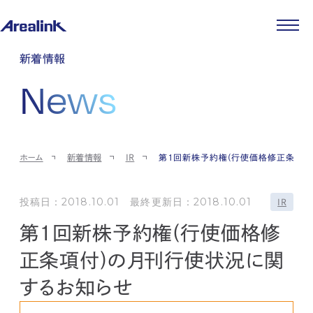
企業情報
新着情報
代表メッセージ
事業紹介
News
企業理念
ストレージ事業
IR情報
会社概要
土地権利整備事業
パートナー制度
IRカレンダー
ニュース
役員紹介
オフィス事業
ストレージライフ
中期経営計画
PR
時代を読む
沿革
アセット事業
事業等のリスク
IR
投稿一覧
採用情報
ホーム
新着情報
IR
第１回新株予約権(行使価格修正条項付
コーポレートガバナンス
IRポリシー
メディア情報
人材育成・評価制度
サステナビリティ
JA
EN
業績・財務
企業情報
働く環境
ストレージ室数実績
投稿日：2018.10.01 最終更新日：2018.10.01
商品情報
IR
先輩社員インタビュー
IRライブラリ
中途採用
第１回新株予約権(行使価格修
株式・株主情報
採用エントリー
個人投資家の皆様へ
正条項付)の月刊行使状況に関
よくある質問・用語集
するお知らせ
IRメール登録
お問い合わせ
免責事項