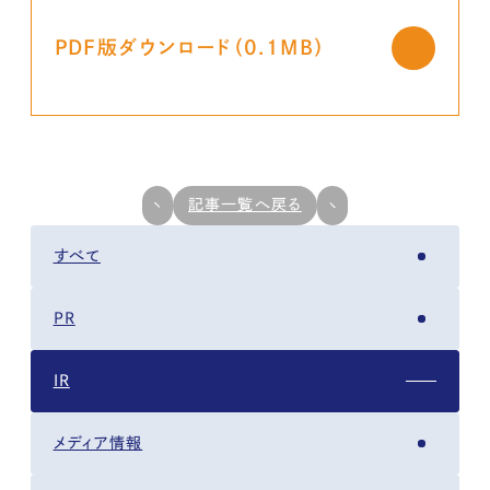
kur
土地活用
エリアリンクグループ ジャパントランクル
asul
サイト
ーム
PDF版ダウンロード（0.1MB）
カスタマーハラスメントポリ
プライバシーポリシー
シー
情報セキュリティ・DX方針及び戦略
サイトマップ
©2025 AREALINK.
記事一覧へ戻る
すべて
PR
IR
メディア情報