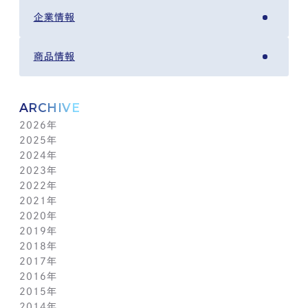
企業情報
商品情報
ARCHIVE
2026年
2025年
8月(4)
2024年
7月(14)
12月(6)
2023年
6月(5)
11月(5)
12月(7)
2022年
5月(6)
10月(8)
11月(5)
12月(3)
2021年
4月(12)
9月(12)
10月(12)
11月(13)
12月(2)
2020年
3月(13)
8月(8)
9月(4)
10月(11)
11月(4)
12月(4)
2019年
2月(9)
7月(10)
8月(5)
9月(3)
10月(4)
11月(2)
12月(2)
2018年
1月(4)
6月(6)
7月(11)
8月(5)
9月(1)
10月(6)
11月(3)
12月(2)
2017年
5月(7)
6月(7)
7月(8)
8月(3)
9月(3)
10月(5)
11月(3)
12月(2)
2016年
4月(11)
5月(5)
6月(2)
7月(6)
8月(2)
9月(3)
10月(4)
11月(7)
12月(2)
2015年
3月(9)
4月(11)
5月(12)
6月(2)
7月(7)
8月(3)
9月(1)
10月(8)
11月(5)
12月(2)
2014年
2月(10)
3月(6)
4月(5)
5月(4)
6月(1)
7月(5)
8月(4)
9月(7)
10月(5)
11月(3)
12月(3)