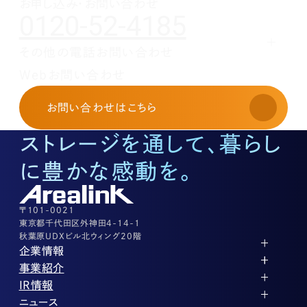
お申し込み・お問い合わせ
0120-52-4185
その他の電話お問い合わせ
レンタルオフィスに関する
Webお問い合わせ
お申し込み・お問い合わせ
03-3526-8568
お問い合わせ
はこちら
土地活用に関するお問い合わせ
03-3526-8574
ストレージを通して、暮らし
底地に関するお問い合わせ
03-3526-8572
に豊かな感動を。
株式に関するお問い合わせ
03-3526-8556
その他上記に当てはまらない案件等
03-3526-8556
〒101-0021
東京都千代田区外神田4-14-1
秋葉原UDXビル北ウィング20階
企業情報
代表メッセージ
事業紹介
企業理念
ストレージ事業
IR情報
会社概要
土地権利整備事業
パートナー制度
IRカレンダー
ニュース