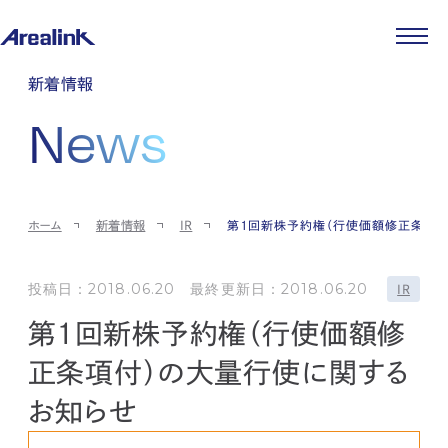
企業情報
新着情報
代表メッセージ
事業紹介
News
企業理念
ストレージ事業
IR情報
会社概要
土地権利整備事業
パートナー制度
IRカレンダー
ニュース
役員紹介
オフィス事業
ストレージライフ
中期経営計画
PR
時代を読む
沿革
アセット事業
事業等のリスク
IR
投稿一覧
採用情報
ホーム
新着情報
IR
第１回新株予約権（行使価額修正条項
コーポレートガバナンス
IRポリシー
メディア情報
人材育成・評価制度
サステナビリティ
JA
EN
業績・財務
企業情報
働く環境
ストレージ室数実績
投稿日：2018.06.20 最終更新日：2018.06.20
商品情報
IR
先輩社員インタビュー
IRライブラリ
中途採用
第１回新株予約権（行使価額修
株式・株主情報
採用エントリー
個人投資家の皆様へ
正条項付）の大量行使に関する
よくある質問・用語集
お知らせ
IRメール登録
お問い合わせ
免責事項