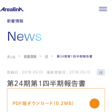
企業情報
新着情報
代表メッセージ
事業紹介
News
企業理念
ストレージ事業
IR情報
会社概要
土地権利整備事業
パートナー制度
IRカレンダー
ニュース
役員紹介
オフィス事業
ストレージライフ
中期経営計画
PR
時代を読む
沿革
アセット事業
事業等のリスク
IR
投稿一覧
採用情報
ホーム
新着情報
IR
第24期第1四半期報告書
コーポレートガバナンス
IRポリシー
メディア情報
人材育成・評価制度
サステナビリティ
JA
EN
業績・財務
企業情報
働く環境
ストレージ室数実績
投稿日：2018.05.10 最終更新日：2018.05.10
商品情報
IR
先輩社員インタビュー
IRライブラリ
中途採用
第24期第1四半期報告書
株式・株主情報
採用エントリー
個人投資家の皆様へ
よくある質問・用語集
IRメール登録
PDF版ダウンロード（0.2MB）
お問い合わせ
免責事項