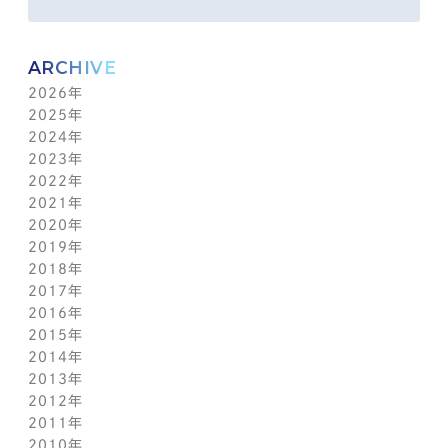
ARCHIVE
2026年
2025年
8月(4)
2024年
7月(14)
12月(6)
2023年
6月(5)
11月(5)
12月(7)
2022年
5月(6)
10月(8)
11月(5)
12月(3)
2021年
4月(12)
9月(12)
10月(12)
11月(13)
12月(2)
2020年
3月(13)
8月(8)
9月(4)
10月(11)
11月(4)
12月(4)
2019年
2月(9)
7月(10)
8月(5)
9月(3)
10月(4)
11月(2)
12月(2)
2018年
1月(4)
6月(6)
7月(11)
8月(5)
9月(1)
10月(6)
11月(3)
12月(2)
2017年
5月(7)
6月(7)
7月(8)
8月(3)
9月(3)
10月(5)
11月(3)
12月(2)
2016年
4月(11)
5月(5)
6月(2)
7月(6)
8月(2)
9月(3)
10月(4)
11月(7)
12月(2)
2015年
3月(9)
4月(11)
5月(12)
6月(2)
7月(7)
8月(3)
9月(1)
10月(8)
11月(5)
12月(2)
2014年
2月(10)
3月(6)
4月(5)
5月(4)
6月(1)
7月(5)
8月(4)
9月(7)
10月(5)
11月(3)
12月(3)
2013年
1月(5)
2月(13)
3月(8)
4月(6)
5月(5)
6月(1)
7月(5)
8月(8)
9月(5)
10月(7)
11月(6)
12月(2)
2012年
1月(2)
2月(9)
3月(8)
4月(6)
5月(3)
6月(1)
7月(7)
8月(6)
9月(2)
10月(7)
11月(7)
12月(6)
2011年
1月(3)
2月(8)
3月(9)
4月(6)
5月(4)
6月(7)
7月(7)
8月(3)
9月(3)
10月(7)
11月(6)
12月(1)
2010年
1月(2)
2月(7)
3月(3)
4月(5)
5月(9)
6月(1)
7月(6)
8月(8)
9月(6)
10月(5)
11月(1)
12月(1)