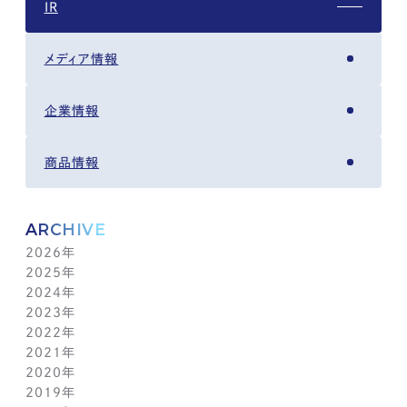
IR
メディア情報
企業情報
商品情報
ARCHIVE
2026年
2025年
8月(1)
2024年
7月(14)
12月(6)
2023年
6月(5)
11月(5)
12月(7)
2022年
5月(6)
10月(8)
11月(5)
12月(3)
2021年
4月(12)
9月(12)
10月(12)
11月(13)
12月(2)
2020年
3月(13)
8月(8)
9月(4)
10月(11)
11月(4)
12月(4)
2019年
2月(9)
7月(10)
8月(5)
9月(3)
10月(4)
11月(2)
12月(2)