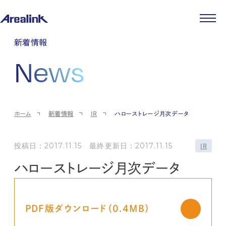
企業情報
新着情報
代表メッセージ
事業紹介
News
企業理念
ストレージ事業
IR情報
会社概要
土地権利整備事業
パートナー制度
IRカレンダー
ニュース
役員紹介
オフィス事業
ストレージライフ
中期経営計画
PR
時代を読む
沿革
アセット事業
事業等のリスク
IR
投稿一覧
採用情報
ホーム
新着情報
IR
ハローストレージ月次データ
コーポレートガバナンス
IRポリシー
メディア情報
人材育成・評価制度
サステナビリティ
JA
EN
業績・財務
企業情報
働く環境
ストレージ室数実績
投稿日：2017.11.15 最終更新日：2017.11.15
商品情報
IR
先輩社員インタビュー
IRライブラリ
中途採用
ハローストレージ月次データ
株式・株主情報
採用エントリー
個人投資家の皆様へ
よくある質問・用語集
IRメール登録
PDF版ダウンロード（0.4MB）
お問い合わせ
免責事項