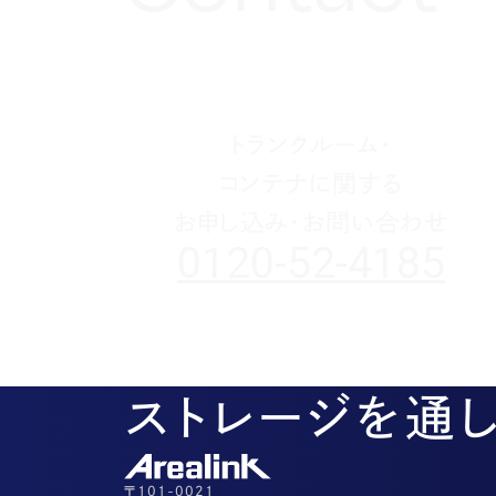
1月(3)
2月(4)
2月(4)
2月(4)
4月(2)
5月(3)
6月(2)
8月(2)
8月(3)
7月(1)
11月(2)
10月(2)
1月(1)
1月(1)
1月(1)
3月(4)
4月(3)
5月(2)
7月(1)
7月(1)
5月(3)
10月(1)
8月(3)
2月(4)
3月(3)
4月(4)
5月(5)
6月(1)
4月(1)
8月(4)
1月(2)
2月(4)
3月(4)
3月(1)
5月(5)
3月(2)
7月(1)
2月(5)
2月(6)
4月(1)
2月(4)
5月(1)
1月(2)
3月(5)
1月(1)
4月(2)
トランクルーム・
2月(3)
3月(1)
コンテナに関する
1月(2)
2月(5)
お申し込み・お問い合わせ
1月(1)
0120-52-4185
ストレージを通
〒101-0021