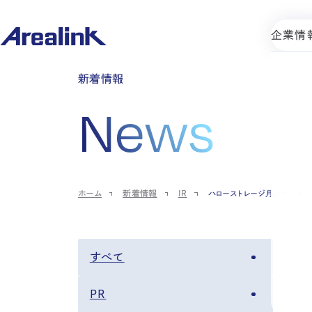
企業情
新着情報
News
ホーム
新着情報
IR
ハローストレージ月次データ
すべて
PR