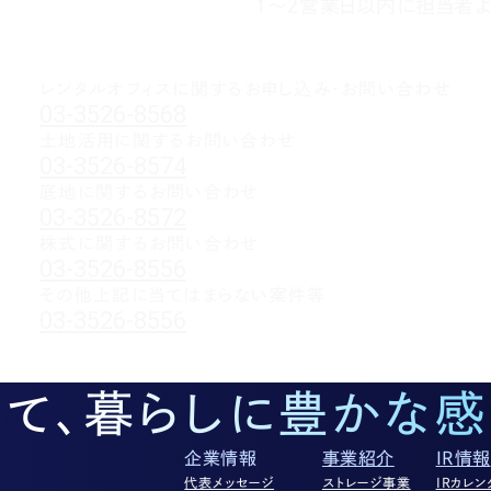
1～2営業日以内に担当者よ
レンタルオフィスに関する
お申し込み・お問い合わせ
03-3526-8568
土地活用に関するお問い合わせ
03-3526-8574
底地に関するお問い合わせ
03-3526-8572
株式に関するお問い合わせ
03-3526-8556
その他上記に当てはまらない案件等
03-3526-8556
して、暮らしに豊かな感
企業情報
事業紹介
IR情報
代表メッセージ
ストレージ事業
IRカレン