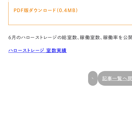
PDF版ダウンロード（0.4MB）
6月のハローストレージの総室数、稼働室数、稼働率を公開
ハローストレージ 室数実績
記事一覧へ