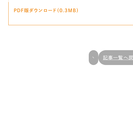
PDF版ダウンロード（0.3MB）
記事一覧へ