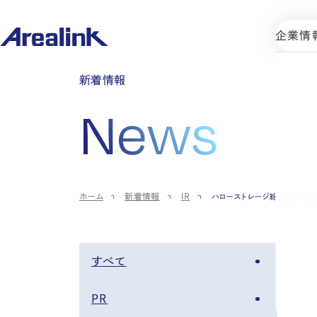
企業情
新着情報
News
ホーム
新着情報
IR
ハローストレージ総室数、稼
すべて
PR