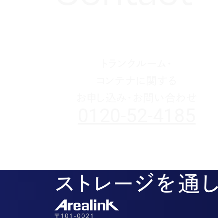
1月(3)
2月(4)
2月(4)
2月(4)
4月(2)
5月(3)
6月(2)
8月(2)
8月(3)
7月(1)
11月(2)
10月(2)
1月(1)
1月(1)
1月(1)
3月(4)
4月(3)
5月(2)
7月(1)
7月(1)
5月(3)
10月(1)
8月(3)
2月(4)
3月(3)
4月(4)
5月(5)
6月(1)
4月(1)
8月(4)
1月(2)
2月(4)
3月(4)
3月(1)
5月(5)
3月(2)
7月(1)
2月(5)
2月(6)
4月(1)
2月(4)
5月(1)
1月(2)
3月(5)
1月(1)
4月(2)
トランクルーム・
2月(3)
3月(1)
コンテナに関する
1月(2)
2月(5)
お申し込み・お問い合わせ
1月(1)
0120-52-4185
ストレージを通
〒101-0021