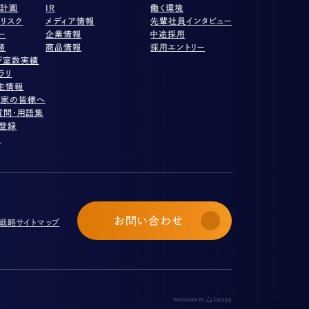
営計画
IR
働く環境
リスク
メディア情報
先輩社員インタビュー
ー
企業情報
中途採用
務
商品情報
採用エントリー
ジ室数実績
ラリ
主情報
資家の皆様へ
質問・用語集
ル登録
項
お問い合わせ
び戦略
サイトマップ