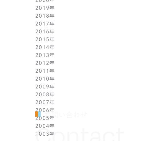
2019年
2月(9)
7月(10)
8月(5)
9月(3)
10月(4)
11月(2)
12月(2)
2018年
1月(4)
6月(6)
7月(11)
8月(5)
9月(1)
10月(6)
11月(3)
12月(2)
2017年
5月(7)
6月(7)
7月(8)
8月(3)
9月(3)
10月(5)
11月(3)
12月(2)
2016年
4月(11)
5月(5)
6月(2)
7月(6)
8月(2)
9月(3)
10月(4)
11月(7)
12月(2)
2015年
3月(9)
4月(11)
5月(12)
6月(2)
7月(7)
8月(3)
9月(1)
10月(8)
11月(5)
12月(2)
2014年
2月(10)
3月(6)
4月(5)
5月(4)
6月(1)
7月(5)
8月(4)
9月(7)
10月(5)
11月(3)
12月(3)
2013年
1月(5)
2月(13)
3月(8)
4月(6)
5月(5)
6月(1)
7月(5)
8月(8)
9月(5)
10月(7)
11月(6)
12月(2)
2012年
1月(2)
2月(9)
3月(8)
4月(6)
5月(3)
6月(1)
7月(7)
8月(6)
9月(2)
10月(7)
11月(7)
12月(6)
2011年
1月(3)
2月(8)
3月(9)
4月(6)
5月(4)
6月(7)
7月(7)
8月(3)
9月(3)
10月(7)
11月(6)
12月(1)
2010年
1月(2)
2月(7)
3月(3)
4月(5)
5月(9)
6月(1)
7月(6)
8月(8)
9月(6)
10月(5)
11月(1)
12月(1)
2009年
1月(3)
2月(6)
3月(4)
4月(7)
5月(3)
6月(5)
7月(7)
8月(5)
9月(7)
10月(1)
11月(1)
12月(1)
2008年
1月(1)
2月(4)
3月(6)
4月(3)
5月(4)
6月(5)
7月(9)
8月(4)
9月(1)
10月(2)
11月(1)
11月(6)
2007年
1月(2)
2月(5)
3月(3)
4月(3)
5月(4)
6月(6)
7月(3)
8月(1)
8月(2)
10月(2)
10月(9)
11月(4)
2006年
1月(1)
2月(5)
3月(2)
4月(4)
5月(3)
6月(1)
7月(3)
7月(4)
9月(1)
9月(3)
10月(2)
12月(2)
お問い合わせ
2005年
2月(7)
3月(3)
4月(7)
5月(5)
5月(2)
5月(2)
8月(2)
8月(1)
9月(2)
11月(2)
12月(1)
Contact
2004年
1月(1)
2月(5)
3月(3)
4月(1)
4月(1)
4月(1)
7月(3)
7月(5)
8月(4)
10月(1)
11月(1)
10月(2)
2003年
1月(3)
2月(6)
3月(1)
3月(1)
3月(3)
5月(2)
6月(2)
7月(3)
9月(2)
10月(2)
8月(4)
12月(4)