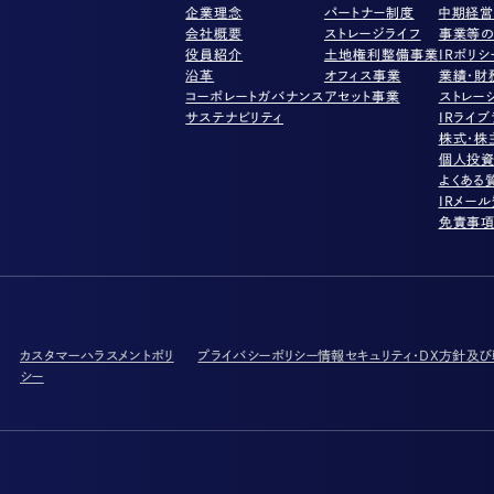
企業理念
パートナー制度
中期経
会社概要
ストレージライフ
事業等の
役員紹介
土地権利整備事業
IRポリシ
沿革
オフィス事業
業績・財
コーポレートガバナンス
アセット事業
ストレー
サステナビリティ
IRライブ
株式・株
個人投
よくある
IRメー
免責事
カスタマーハラスメントポリ
プライバシーポリシー
情報セキュリティ・DX方針及
シー