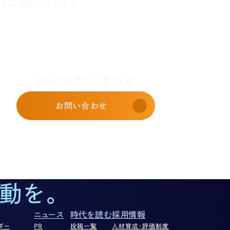
りご連絡いたします。
Webお問い合わせ
お問い合わせ
動を。
ニュース
時代を読む
採用情報
ダー
PR
投稿一覧
人材育成・評価制度