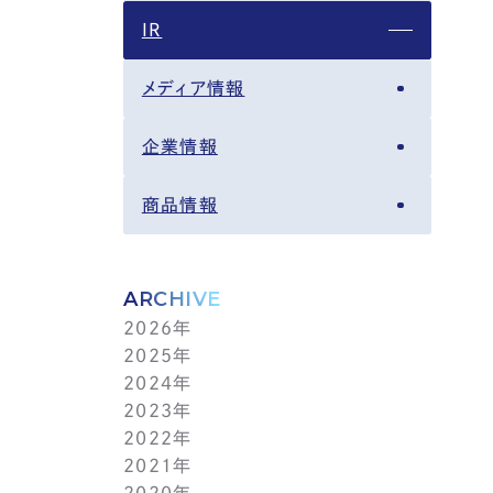
IR
メディア情報
企業情報
商品情報
ARCHIVE
2026年
2025年
8月(4)
2024年
7月(14)
12月(6)
2023年
6月(5)
11月(5)
12月(7)
2022年
5月(6)
10月(8)
11月(5)
12月(3)
2021年
4月(12)
9月(12)
10月(12)
11月(13)
12月(2)
2020年
3月(13)
8月(8)
9月(4)
10月(11)
11月(4)
12月(4)