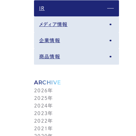
IR
メディア情報
企業情報
商品情報
ARCHIVE
2026年
2025年
8月(3)
2024年
7月(14)
12月(6)
2023年
6月(5)
11月(5)
12月(7)
2022年
5月(6)
10月(8)
11月(5)
12月(3)
2021年
4月(12)
9月(12)
10月(12)
11月(13)
12月(2)
2020年
3月(13)
8月(8)
9月(4)
10月(11)
11月(4)
12月(4)