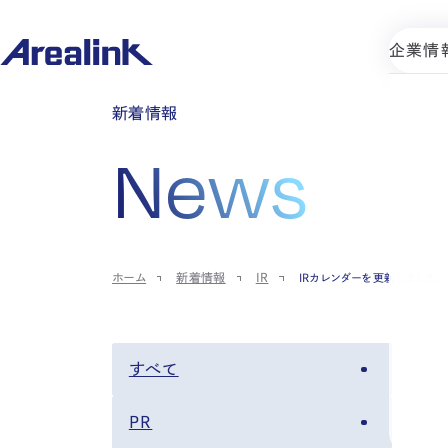
企業情
新着情報
News
ホーム
新着情報
IR
IRカレンダーを更新しました。
すべて
PR