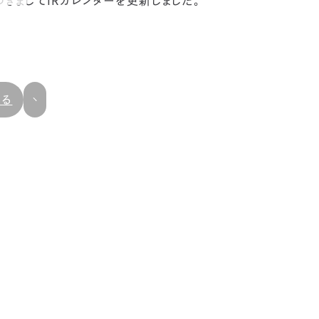
きましてIRカレンダーを更新しました。
戻る