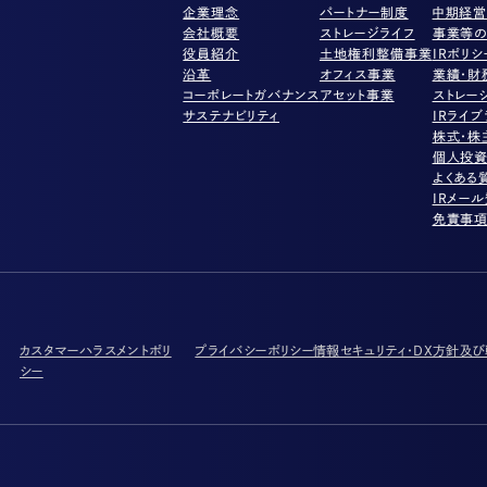
企業理念
パートナー制度
中期経
会社概要
ストレージライフ
事業等の
役員紹介
土地権利整備事業
IRポリシ
沿革
オフィス事業
業績・財
コーポレートガバナンス
アセット事業
ストレー
サステナビリティ
IRライブ
株式・株
個人投
よくある
IRメー
免責事
カスタマーハラスメントポリ
プライバシーポリシー
情報セキュリティ・DX方針及
シー