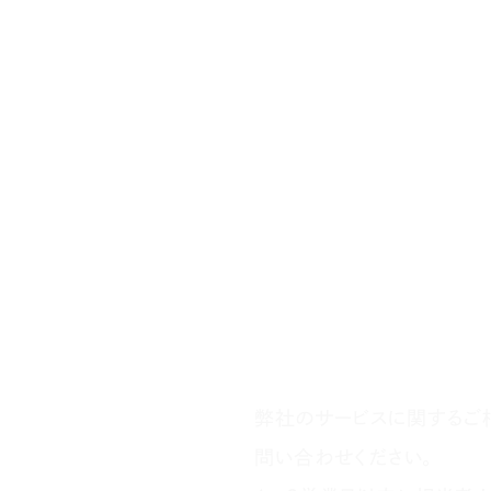
弊社のサービスに関するご
問い合わせください。