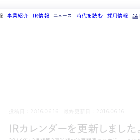
報
事業紹介
IR情報
ニュース
時代を読む
採用情報
JA
代表メッセージ
ストレージ事業
IRカレンダー
PR
投稿一覧
人材育成・評価制度
企業理念
中期経営計画
IR
働く環境
パートナー制度
会社概要
事業等のリスク
メディア情報
先輩社員インタビュー
ストレージライフ
役員紹介
IRポリシー
企業情報
中途採用
土地権利整備事業
沿革
業績・財務
商品情報
採用エントリー
オフィス事業
コーポレートガバナンス
ストレージ室数実績
アセット事業
サステナビリティ
IRライブラリ
株式・株主情報
個人投資家の皆様へ
投稿日：2016.06.16 最終更新日：2016.06.16
よくある質問・用語集
IRメール登録
IRカレンダーを更新しました
免責事項