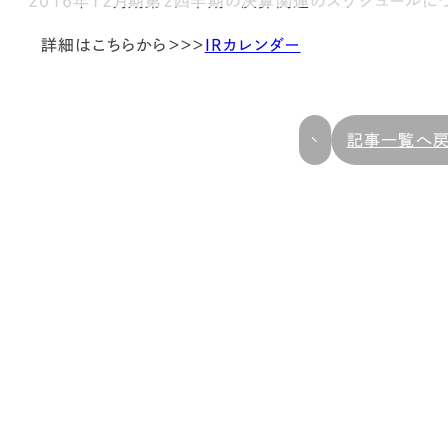
2016年12月期第2四半期の決算関連のスケジュールにつ
詳細はこちらから＞＞＞
IRカレンダー
記事一覧へ