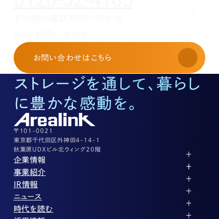
その他の電話お問い合わせ
レンタルオフィスに関する
Webお問い合わせ
お申し込み・お問い合わせ
03-3526-8568
お問い合わせ
はこちら
土地活用に関するお問い合わせ
03-3526-8574
ストレージを通して、暮らし
底地に関するお問い合わせ
03-3526-8572
に豊かな感動を。
株式に関するお問い合わせ
03-3526-8556
その他上記に当てはまらない案件等
03-3526-8556
〒101-0021
東京都千代田区外神田4-14-1
秋葉原UDXビル北ウィング20階
企業情報
代表メッセージ
事業紹介
企業理念
ストレージ事業
IR情報
会社概要
土地権利整備事業
パートナー制度
IRカレンダー
ニュース
役員紹介
オフィス事業
ストレージライフ
中期経営計画
PR
時代を読む
沿革
アセット事業
事業等のリスク