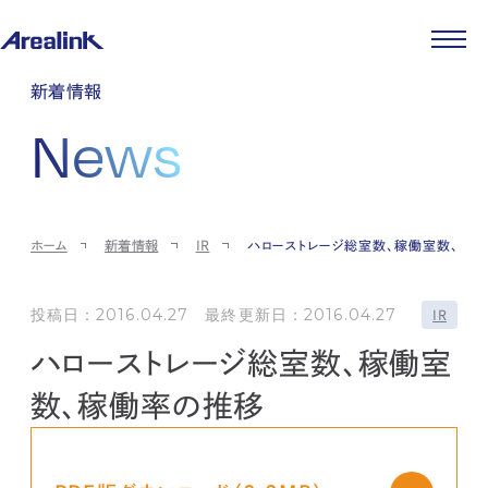
企業情報
新着情報
代表メッセージ
事業紹介
News
企業理念
ストレージ事業
IR情報
会社概要
土地権利整備事業
パートナー制度
IRカレンダー
ニュース
役員紹介
オフィス事業
ストレージライフ
中期経営計画
PR
時代を読む
沿革
アセット事業
事業等のリスク
IR
投稿一覧
採用情報
ホーム
新着情報
IR
ハローストレージ総室数、稼働室数、稼
コーポレートガバナンス
IRポリシー
メディア情報
人材育成・評価制度
サステナビリティ
JA
EN
業績・財務
企業情報
働く環境
ストレージ室数実績
投稿日：2016.04.27 最終更新日：2016.04.27
商品情報
IR
先輩社員インタビュー
IRライブラリ
中途採用
ハローストレージ総室数、稼働室
株式・株主情報
採用エントリー
個人投資家の皆様へ
数、稼働率の推移
よくある質問・用語集
IRメール登録
お問い合わせ
免責事項