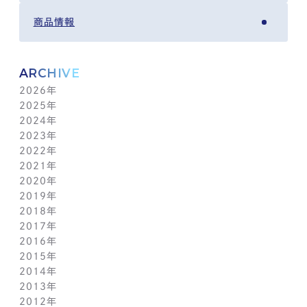
商品情報
ARCHIVE
2026年
2025年
8月(4)
2024年
7月(14)
12月(6)
2023年
6月(5)
11月(5)
12月(7)
2022年
5月(6)
10月(8)
11月(5)
12月(3)
2021年
4月(12)
9月(12)
10月(12)
11月(13)
12月(2)
2020年
3月(13)
8月(8)
9月(4)
10月(11)
11月(4)
12月(4)
2019年
2月(9)
7月(10)
8月(5)
9月(3)
10月(4)
11月(2)
12月(2)
2018年
1月(4)
6月(6)
7月(11)
8月(5)
9月(1)
10月(6)
11月(3)
12月(2)
2017年
5月(7)
6月(7)
7月(8)
8月(3)
9月(3)
10月(5)
11月(3)
12月(2)
2016年
4月(11)
5月(5)
6月(2)
7月(6)
8月(2)
9月(3)
10月(4)
11月(7)
12月(2)
2015年
3月(9)
4月(11)
5月(12)
6月(2)
7月(7)
8月(3)
9月(1)
10月(8)
11月(5)
12月(2)
2014年
2月(10)
3月(6)
4月(5)
5月(4)
6月(1)
7月(5)
8月(4)
9月(7)
10月(5)
11月(3)
12月(3)
2013年
1月(5)
2月(13)
3月(8)
4月(6)
5月(5)
6月(1)
7月(5)
8月(8)
9月(5)
10月(7)
11月(6)
12月(2)
2012年
1月(2)
2月(9)
3月(8)
4月(6)
5月(3)
6月(1)
7月(7)
8月(6)
9月(2)
10月(7)
11月(7)
12月(6)