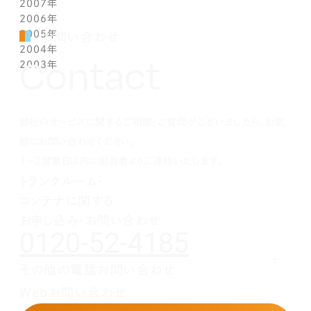
2007年
1月(2)
2月(5)
3月(3)
4月(3)
5月(4)
6月(6)
7月(3)
8月(1)
8月(2)
10月(2)
10月(9)
11月(4)
2006年
1月(1)
2月(5)
3月(2)
4月(4)
5月(3)
6月(1)
7月(3)
7月(4)
9月(1)
9月(3)
10月(2)
12月(2)
2005年
2月(7)
3月(3)
4月(7)
5月(5)
5月(2)
5月(2)
8月(2)
8月(1)
9月(2)
11月(2)
12月(1)
お問い合わせ
2004年
1月(1)
2月(5)
3月(3)
4月(1)
4月(1)
4月(1)
7月(3)
7月(5)
8月(4)
10月(1)
11月(1)
10月(2)
Contact
2003年
1月(3)
2月(6)
3月(1)
3月(1)
3月(3)
5月(2)
6月(2)
7月(3)
9月(2)
10月(2)
8月(4)
12月(4)
1月(3)
2月(4)
2月(4)
2月(4)
4月(2)
5月(3)
6月(2)
8月(2)
8月(3)
7月(1)
11月(2)
10月(2)
1月(1)
1月(1)
1月(1)
3月(4)
4月(3)
5月(2)
7月(1)
7月(1)
5月(3)
10月(1)
8月(3)
2月(4)
3月(3)
4月(4)
5月(5)
6月(1)
4月(1)
8月(4)
弊社のサービスに関するご相談・ご質問がございましたら、お気
1月(2)
2月(4)
3月(4)
3月(1)
5月(5)
3月(2)
7月(1)
2月(5)
2月(6)
4月(1)
2月(4)
5月(1)
軽にお問い合わせください。
1月(2)
3月(5)
1月(1)
4月(2)
1～2営業日以内に担当者よりご連絡いたします。
2月(3)
3月(1)
トランクルーム・
1月(2)
2月(5)
コンテナに関する
1月(1)
お申し込み・お問い合わせ
0120-52-4185
その他の電話お問い合わせ
レンタルオフィスに関する
Webお問い合わせ
お申し込み・お問い合わせ