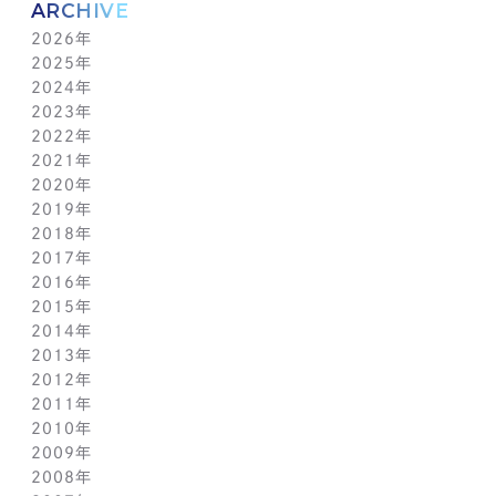
ARCHIVE
2026年
2025年
8月(4)
2024年
7月(14)
12月(6)
2023年
6月(5)
11月(5)
12月(7)
2022年
5月(6)
10月(8)
11月(5)
12月(3)
2021年
4月(12)
9月(12)
10月(12)
11月(13)
12月(2)
2020年
3月(13)
8月(8)
9月(4)
10月(11)
11月(4)
12月(4)
2019年
2月(9)
7月(10)
8月(5)
9月(3)
10月(4)
11月(2)
12月(2)
2018年
1月(4)
6月(6)
7月(11)
8月(5)
9月(1)
10月(6)
11月(3)
12月(2)
2017年
5月(7)
6月(7)
7月(8)
8月(3)
9月(3)
10月(5)
11月(3)
12月(2)
2016年
4月(11)
5月(5)
6月(2)
7月(6)
8月(2)
9月(3)
10月(4)
11月(7)
12月(2)
2015年
3月(9)
4月(11)
5月(12)
6月(2)
7月(7)
8月(3)
9月(1)
10月(8)
11月(5)
12月(2)
2014年
2月(10)
3月(6)
4月(5)
5月(4)
6月(1)
7月(5)
8月(4)
9月(7)
10月(5)
11月(3)
12月(3)
2013年
1月(5)
2月(13)
3月(8)
4月(6)
5月(5)
6月(1)
7月(5)
8月(8)
9月(5)
10月(7)
11月(6)
12月(2)
2012年
1月(2)
2月(9)
3月(8)
4月(6)
5月(3)
6月(1)
7月(7)
8月(6)
9月(2)
10月(7)
11月(7)
12月(6)
2011年
1月(3)
2月(8)
3月(9)
4月(6)
5月(4)
6月(7)
7月(7)
8月(3)
9月(3)
10月(7)
11月(6)
12月(1)
2010年
1月(2)
2月(7)
3月(3)
4月(5)
5月(9)
6月(1)
7月(6)
8月(8)
9月(6)
10月(5)
11月(1)
12月(1)
2009年
1月(3)
2月(6)
3月(4)
4月(7)
5月(3)
6月(5)
7月(7)
8月(5)
9月(7)
10月(1)
11月(1)
12月(1)
2008年
1月(1)
2月(4)
3月(6)
4月(3)
5月(4)
6月(5)
7月(9)
8月(4)
9月(1)
10月(2)
11月(1)
11月(6)