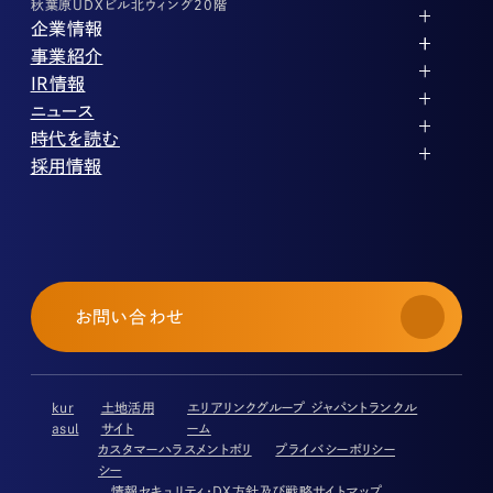
秋葉原UDXビル北ウィング20階
企業情報
代表メッセージ
事業紹介
企業理念
ストレージ事業
IR情報
会社概要
土地権利整備事業
パートナー制度
IRカレンダー
ニュース
役員紹介
オフィス事業
ストレージライフ
中期経営計画
PR
時代を読む
沿革
アセット事業
事業等のリスク
IR
投稿一覧
採用情報
コーポレートガバナンス
IRポリシー
メディア情報
人材育成・評価制度
サステナビリティ
業績・財務
企業情報
働く環境
ストレージ室数実績
商品情報
先輩社員インタビュー
IRライブラリ
中途採用
株式・株主情報
採用エントリー
個人投資家の皆様へ
お問い合わせ
よくある質問・用語集
IRメール登録
免責事項
kur
土地活用
エリアリンクグループ ジャパントランクル
asul
サイト
ーム
カスタマーハラスメントポリ
プライバシーポリシー
シー
情報セキュリティ・DX方針及び戦略
サイトマップ