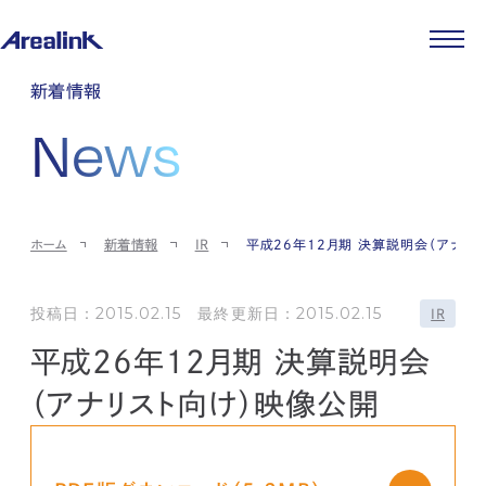
企業情報
新着情報
代表メッセージ
事業紹介
News
企業理念
ストレージ事業
IR情報
会社概要
土地権利整備事業
パートナー制度
IRカレンダー
ニュース
役員紹介
オフィス事業
ストレージライフ
中期経営計画
PR
時代を読む
沿革
アセット事業
事業等のリスク
IR
投稿一覧
採用情報
ホーム
新着情報
IR
平成26年12月期 決算説明会（アナリ
コーポレートガバナンス
IRポリシー
メディア情報
人材育成・評価制度
サステナビリティ
JA
EN
業績・財務
企業情報
働く環境
ストレージ室数実績
投稿日：2015.02.15 最終更新日：2015.02.15
商品情報
IR
先輩社員インタビュー
IRライブラリ
中途採用
平成26年12月期 決算説明会
株式・株主情報
採用エントリー
個人投資家の皆様へ
（アナリスト向け）映像公開
よくある質問・用語集
IRメール登録
お問い合わせ
免責事項