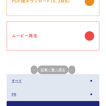
PDF版ダウンロード（5.3MB）
kur
土地活用
エリアリンクグループ ジャパントランクル
asul
サイト
ーム
カスタマーハラスメントポリ
プライバシーポリシー
シー
情報セキュリティ・DX方針及び戦略
サイトマップ
©2025 AREALINK.
ムービー再生
記事一覧へ戻る
すべて
PR