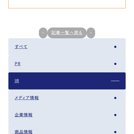
kur
土地活用
エリアリンクグループ ジャパントランクル
asul
サイト
ーム
カスタマーハラスメントポリ
プライバシーポリシー
シー
情報セキュリティ・DX方針及び戦略
サイトマップ
©2025 AREALINK.
記事一覧へ戻る
すべて
PR
IR
メディア情報
企業情報
商品情報