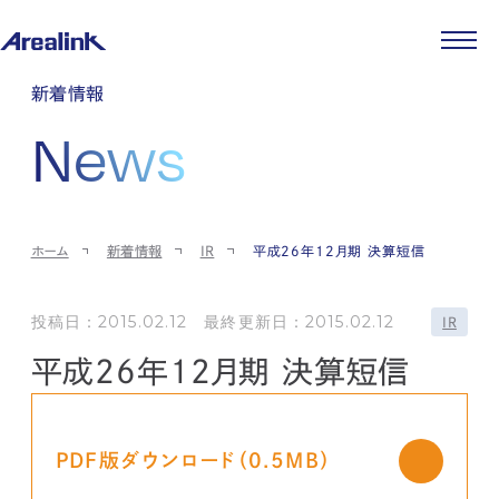
企業情報
新着情報
代表メッセージ
事業紹介
News
企業理念
ストレージ事業
IR情報
会社概要
土地権利整備事業
パートナー制度
IRカレンダー
ニュース
役員紹介
オフィス事業
ストレージライフ
中期経営計画
PR
時代を読む
沿革
アセット事業
事業等のリスク
IR
投稿一覧
採用情報
ホーム
新着情報
IR
平成26年12月期 決算短信
コーポレートガバナンス
IRポリシー
メディア情報
人材育成・評価制度
サステナビリティ
JA
EN
業績・財務
企業情報
働く環境
ストレージ室数実績
投稿日：2015.02.12 最終更新日：2015.02.12
商品情報
IR
先輩社員インタビュー
IRライブラリ
中途採用
平成26年12月期 決算短信
株式・株主情報
採用エントリー
個人投資家の皆様へ
よくある質問・用語集
IRメール登録
PDF版ダウンロード（0.5MB）
お問い合わせ
免責事項