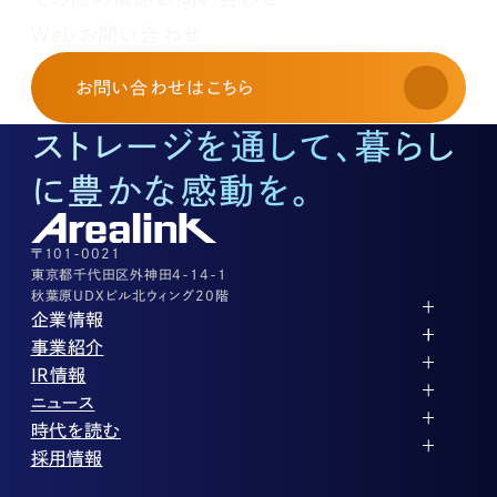
レンタルオフィスに関する
Webお問い合わせ
お申し込み・お問い合わせ
03-3526-8568
お問い合わせ
はこちら
土地活用に関するお問い合わせ
03-3526-8574
ストレージを通して、暮らし
底地に関するお問い合わせ
03-3526-8572
に豊かな感動を。
株式に関するお問い合わせ
03-3526-8556
その他上記に当てはまらない案件等
03-3526-8556
〒101-0021
東京都千代田区外神田4-14-1
秋葉原UDXビル北ウィング20階
企業情報
代表メッセージ
事業紹介
企業理念
ストレージ事業
IR情報
会社概要
土地権利整備事業
パートナー制度
IRカレンダー
ニュース
役員紹介
オフィス事業
ストレージライフ
中期経営計画
PR
時代を読む
沿革
アセット事業
事業等のリスク
IR
投稿一覧
採用情報
コーポレートガバナンス
IRポリシー
メディア情報
人材育成・評価制度
サステナビリティ