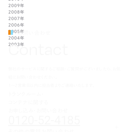
2009年
1月(3)
2月(6)
3月(4)
4月(7)
5月(3)
6月(5)
7月(7)
8月(5)
9月(7)
10月(1)
11月(1)
12月(1)
2008年
1月(1)
2月(4)
3月(6)
4月(3)
5月(4)
6月(5)
7月(9)
8月(4)
9月(1)
10月(2)
11月(1)
11月(6)
2007年
1月(2)
2月(5)
3月(3)
4月(3)
5月(4)
6月(6)
7月(3)
8月(1)
8月(2)
10月(2)
10月(9)
11月(4)
2006年
1月(1)
2月(5)
3月(2)
4月(4)
5月(3)
6月(1)
7月(3)
7月(4)
9月(1)
9月(3)
10月(2)
12月(2)
2005年
2月(7)
3月(3)
4月(7)
5月(5)
5月(2)
5月(2)
8月(2)
8月(1)
9月(2)
11月(2)
12月(1)
お問い合わせ
2004年
1月(1)
2月(5)
3月(3)
4月(1)
4月(1)
4月(1)
7月(3)
7月(5)
8月(4)
10月(1)
11月(1)
10月(2)
Contact
2003年
1月(3)
2月(6)
3月(1)
3月(1)
3月(3)
5月(2)
6月(2)
7月(3)
9月(2)
10月(2)
8月(4)
12月(4)
1月(3)
2月(4)
2月(4)
2月(4)
4月(2)
5月(3)
6月(2)
8月(2)
8月(3)
7月(1)
11月(2)
10月(2)
1月(1)
1月(1)
1月(1)
3月(4)
4月(3)
5月(2)
7月(1)
7月(1)
5月(3)
10月(1)
8月(3)
2月(4)
3月(3)
4月(4)
5月(5)
6月(1)
4月(1)
8月(4)
弊社のサービスに関するご相談・ご質問がございましたら、お気
1月(2)
2月(4)
3月(4)
3月(1)
5月(5)
3月(2)
7月(1)
2月(5)
2月(6)
4月(1)
2月(4)
5月(1)
軽にお問い合わせください。
1月(2)
3月(5)
1月(1)
4月(2)
1～2営業日以内に担当者よりご連絡いたします。
2月(3)
3月(1)
トランクルーム・
1月(2)
2月(5)
コンテナに関する
1月(1)
お申し込み・お問い合わせ
0120-52-4185
その他の電話お問い合わせ