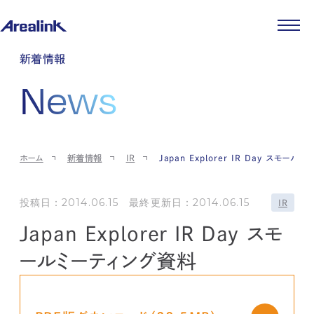
企業情報
新着情報
代表メッセージ
事業紹介
News
企業理念
ストレージ事業
IR情報
会社概要
土地権利整備事業
パートナー制度
IRカレンダー
ニュース
役員紹介
オフィス事業
ストレージライフ
中期経営計画
PR
時代を読む
沿革
アセット事業
事業等のリスク
IR
投稿一覧
採用情報
ホーム
新着情報
IR
Japan Explorer IR Day スモー
コーポレートガバナンス
IRポリシー
メディア情報
人材育成・評価制度
サステナビリティ
JA
EN
業績・財務
企業情報
働く環境
ストレージ室数実績
投稿日：2014.06.15 最終更新日：2014.06.15
商品情報
IR
先輩社員インタビュー
IRライブラリ
中途採用
Japan Explorer IR Day スモ
株式・株主情報
採用エントリー
個人投資家の皆様へ
ールミーティング資料
よくある質問・用語集
IRメール登録
お問い合わせ
免責事項