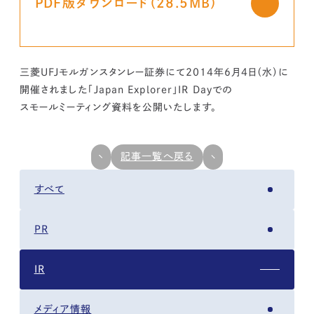
PDF版ダウンロード（28.5MB）
kur
土地活用
エリアリンクグループ ジャパントランクル
asul
サイト
ーム
カスタマーハラスメントポリ
プライバシーポリシー
シー
情報セキュリティ・DX方針及び戦略
サイトマップ
三菱UFJモルガンスタンレー証券にて2014年6月4日（水）に
©2025 AREALINK.
開催されました「Japan Explorer」IR Dayでの
スモールミーティング資料を公開いたします。
記事一覧へ戻る
すべて
PR
IR
メディア情報