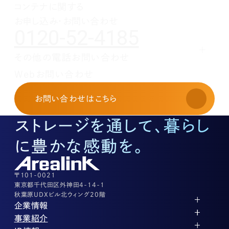
コンテナに関する
1月(1)
お申し込み・お問い合わせ
0120-52-4185
その他の電話お問い合わせ
レンタルオフィスに関する
Webお問い合わせ
お申し込み・お問い合わせ
03-3526-8568
お問い合わせ
はこちら
土地活用に関するお問い合わせ
03-3526-8574
ストレージを通して、暮らし
底地に関するお問い合わせ
03-3526-8572
に豊かな感動を。
株式に関するお問い合わせ
03-3526-8556
その他上記に当てはまらない案件等
03-3526-8556
〒101-0021
東京都千代田区外神田4-14-1
秋葉原UDXビル北ウィング20階
企業情報
代表メッセージ
事業紹介