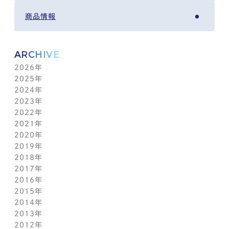
商品情報
ARCHIVE
2026年
2025年
8月(4)
2024年
7月(14)
12月(6)
2023年
6月(5)
11月(5)
12月(7)
2022年
5月(6)
10月(8)
11月(5)
12月(3)
2021年
4月(12)
9月(12)
10月(12)
11月(13)
12月(2)
2020年
3月(13)
8月(8)
9月(4)
10月(11)
11月(4)
12月(4)
2019年
2月(9)
7月(10)
8月(5)
9月(3)
10月(4)
11月(2)
12月(2)
2018年
1月(4)
6月(6)
7月(11)
8月(5)
9月(1)
10月(6)
11月(3)
12月(2)
2017年
5月(7)
6月(7)
7月(8)
8月(3)
9月(3)
10月(5)
11月(3)
12月(2)
2016年
4月(11)
5月(5)
6月(2)
7月(6)
8月(2)
9月(3)
10月(4)
11月(7)
12月(2)
2015年
3月(9)
4月(11)
5月(12)
6月(2)
7月(7)
8月(3)
9月(1)
10月(8)
11月(5)
12月(2)
2014年
2月(10)
3月(6)
4月(5)
5月(4)
6月(1)
7月(5)
8月(4)
9月(7)
10月(5)
11月(3)
12月(3)
2013年
1月(5)
2月(13)
3月(8)
4月(6)
5月(5)
6月(1)
7月(5)
8月(8)
9月(5)
10月(7)
11月(6)
12月(2)
2012年
1月(2)
2月(9)
3月(8)
4月(6)
5月(3)
6月(1)
7月(7)
8月(6)
9月(2)
10月(7)
11月(7)
12月(6)