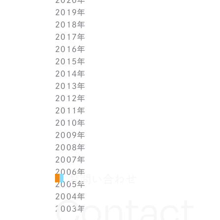
2019年
2月(9)
7月(10)
8月(5)
9月(3)
10月(4)
11月(2)
12月(2)
2018年
1月(4)
6月(6)
7月(11)
8月(5)
9月(1)
10月(6)
11月(3)
12月(2)
2017年
5月(7)
6月(7)
7月(8)
8月(3)
9月(3)
10月(5)
11月(3)
12月(2)
2016年
4月(11)
5月(5)
6月(2)
7月(6)
8月(2)
9月(3)
10月(4)
11月(7)
12月(2)
2015年
3月(9)
4月(11)
5月(12)
6月(2)
7月(7)
8月(3)
9月(1)
10月(8)
11月(5)
12月(2)
2014年
2月(10)
3月(6)
4月(5)
5月(4)
6月(1)
7月(5)
8月(4)
9月(7)
10月(5)
11月(3)
12月(3)
2013年
1月(5)
2月(13)
3月(8)
4月(6)
5月(5)
6月(1)
7月(5)
8月(8)
9月(5)
10月(7)
11月(6)
12月(2)
2012年
1月(2)
2月(9)
3月(8)
4月(6)
5月(3)
6月(1)
7月(7)
8月(6)
9月(2)
10月(7)
11月(7)
12月(6)
2011年
1月(3)
2月(8)
3月(9)
4月(6)
5月(4)
6月(7)
7月(7)
8月(3)
9月(3)
10月(7)
11月(6)
12月(1)
2010年
1月(2)
2月(7)
3月(3)
4月(5)
5月(9)
6月(1)
7月(6)
8月(8)
9月(6)
10月(5)
11月(1)
12月(1)
2009年
1月(3)
2月(6)
3月(4)
4月(7)
5月(3)
6月(5)
7月(7)
8月(5)
9月(7)
10月(1)
11月(1)
12月(1)
2008年
1月(1)
2月(4)
3月(6)
4月(3)
5月(4)
6月(5)
7月(9)
8月(4)
9月(1)
10月(2)
11月(1)
11月(6)
2007年
1月(2)
2月(5)
3月(3)
4月(3)
5月(4)
6月(6)
7月(3)
8月(1)
8月(2)
10月(2)
10月(9)
11月(4)
2006年
1月(1)
2月(5)
3月(2)
4月(4)
5月(3)
6月(1)
7月(3)
7月(4)
9月(1)
9月(3)
10月(2)
12月(2)
お問い合わせ
2005年
2月(7)
3月(3)
4月(7)
5月(5)
5月(2)
5月(2)
8月(2)
8月(1)
9月(2)
11月(2)
12月(1)
Contact
2004年
1月(1)
2月(5)
3月(3)
4月(1)
4月(1)
4月(1)
7月(3)
7月(5)
8月(4)
10月(1)
11月(1)
10月(2)
2003年
1月(3)
2月(6)
3月(1)
3月(1)
3月(3)
5月(2)
6月(2)
7月(3)
9月(2)
10月(2)
8月(4)
12月(4)