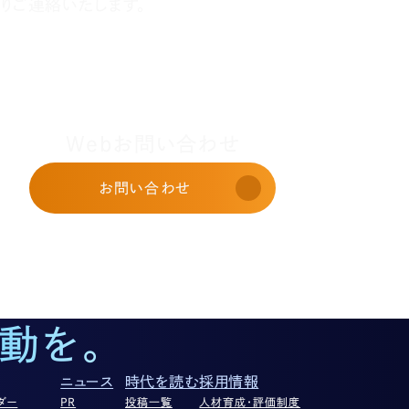
りご連絡いたします。
Webお問い合わせ
お問い合わせ
動を。
ニュース
時代を読む
採用情報
ダー
PR
投稿一覧
人材育成・評価制度