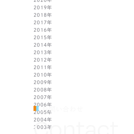
2019年
2月(9)
7月(10)
8月(5)
9月(3)
10月(4)
11月(2)
12月(2)
2018年
1月(4)
6月(6)
7月(11)
8月(5)
9月(1)
10月(6)
11月(3)
12月(2)
2017年
5月(7)
6月(7)
7月(8)
8月(3)
9月(3)
10月(5)
11月(3)
12月(2)
2016年
4月(11)
5月(5)
6月(2)
7月(6)
8月(2)
9月(3)
10月(4)
11月(7)
12月(2)
2015年
3月(9)
4月(11)
5月(12)
6月(2)
7月(7)
8月(3)
9月(1)
10月(8)
11月(5)
12月(2)
2014年
2月(10)
3月(6)
4月(5)
5月(4)
6月(1)
7月(5)
8月(4)
9月(7)
10月(5)
11月(3)
12月(3)
2013年
1月(5)
2月(13)
3月(8)
4月(6)
5月(5)
6月(1)
7月(5)
8月(8)
9月(5)
10月(7)
11月(6)
12月(2)
2012年
1月(2)
2月(9)
3月(8)
4月(6)
5月(3)
6月(1)
7月(7)
8月(6)
9月(2)
10月(7)
11月(7)
12月(6)
2011年
1月(3)
2月(8)
3月(9)
4月(6)
5月(4)
6月(7)
7月(7)
8月(3)
9月(3)
10月(7)
11月(6)
12月(1)
2010年
1月(2)
2月(7)
3月(3)
4月(5)
5月(9)
6月(1)
7月(6)
8月(8)
9月(6)
10月(5)
11月(1)
12月(1)
2009年
1月(3)
2月(6)
3月(4)
4月(7)
5月(3)
6月(5)
7月(7)
8月(5)
9月(7)
10月(1)
11月(1)
12月(1)
2008年
1月(1)
2月(4)
3月(6)
4月(3)
5月(4)
6月(5)
7月(9)
8月(4)
9月(1)
10月(2)
11月(1)
11月(6)
2007年
1月(2)
2月(5)
3月(3)
4月(3)
5月(4)
6月(6)
7月(3)
8月(1)
8月(2)
10月(2)
10月(9)
11月(4)
2006年
1月(1)
2月(5)
3月(2)
4月(4)
5月(3)
6月(1)
7月(3)
7月(4)
9月(1)
9月(3)
10月(2)
12月(2)
お問い合わせ
2005年
2月(7)
3月(3)
4月(7)
5月(5)
5月(2)
5月(2)
8月(2)
8月(1)
9月(2)
11月(2)
12月(1)
Contact
2004年
1月(1)
2月(5)
3月(3)
4月(1)
4月(1)
4月(1)
7月(3)
7月(5)
8月(4)
10月(1)
11月(1)
10月(2)
2003年
1月(3)
2月(6)
3月(1)
3月(1)
3月(3)
5月(2)
6月(2)
7月(3)
9月(2)
10月(2)
8月(4)
12月(4)