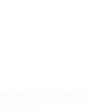
相談・ご質問がございましたら、お気軽にお