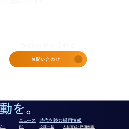
りご連絡いたします。
Webお問い合わせ
お問い合わせ
動を。
ニュース
時代を読む
採用情報
ダー
PR
投稿一覧
人材育成・評価制度