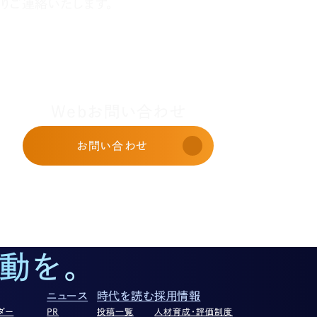
りご連絡いたします。
Webお問い合わせ
お問い合わせ
動を。
ニュース
時代を読む
採用情報
ダー
PR
投稿一覧
人材育成・評価制度