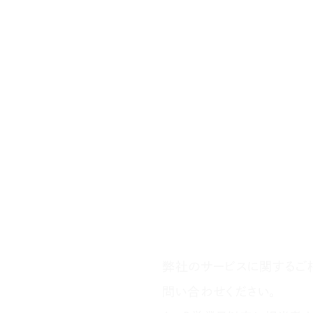
弊社のサービスに関するご
問い合わせください。