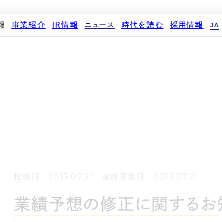
報
事業紹介
IR情報
ニュース
時代を読む
採用情報
JA
代表メッセージ
ストレージ事業
IRカレンダー
PR
投稿一覧
人材育成・評価制度
企業理念
中期経営計画
IR
働く環境
パートナー制度
会社概要
事業等のリスク
メディア情報
先輩社員インタビュー
ストレージライフ
役員紹介
IRポリシー
企業情報
中途採用
土地権利整備事業
沿革
業績・財務
商品情報
採用エントリー
オフィス事業
コーポレートガバナンス
ストレージ室数実績
アセット事業
サステナビリティ
IRライブラリ
知らせ
株式・株主情報
個人投資家の皆様へ
投稿日：2013.07.21 最終更新日：2013.07.21
よくある質問・用語集
IRメール登録
業績予想の修正に関するお
免責事項