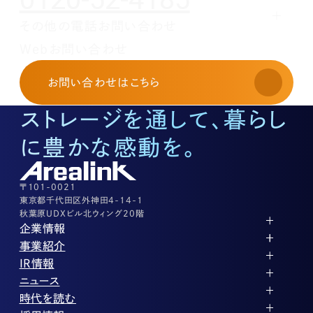
その他の電話お問い合わせ
レンタルオフィスに関する
Webお問い合わせ
お申し込み・お問い合わせ
03-3526-8568
お問い合わせ
はこちら
土地活用に関するお問い合わせ
03-3526-8574
ストレージを通して、暮らし
底地に関するお問い合わせ
03-3526-8572
に豊かな感動を。
株式に関するお問い合わせ
03-3526-8556
その他上記に当てはまらない案件等
03-3526-8556
〒101-0021
東京都千代田区外神田4-14-1
秋葉原UDXビル北ウィング20階
企業情報
代表メッセージ
事業紹介
企業理念
ストレージ事業
IR情報
会社概要
土地権利整備事業
パートナー制度
IRカレンダー
ニュース
役員紹介
オフィス事業
ストレージライフ
中期経営計画
PR
時代を読む
沿革
アセット事業
事業等のリスク