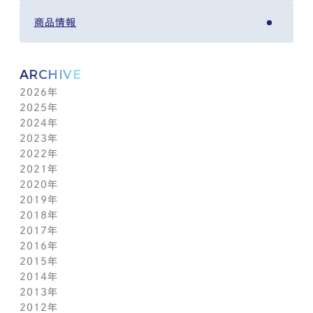
商品情報
ARCHIVE
2026年
2025年
8月(4)
2024年
7月(14)
12月(6)
2023年
6月(5)
11月(5)
12月(7)
2022年
5月(6)
10月(8)
11月(5)
12月(3)
2021年
4月(12)
9月(12)
10月(12)
11月(13)
12月(2)
2020年
3月(13)
8月(8)
9月(4)
10月(11)
11月(4)
12月(4)
2019年
2月(9)
7月(10)
8月(5)
9月(3)
10月(4)
11月(2)
12月(2)
2018年
1月(4)
6月(6)
7月(11)
8月(5)
9月(1)
10月(6)
11月(3)
12月(2)
2017年
5月(7)
6月(7)
7月(8)
8月(3)
9月(3)
10月(5)
11月(3)
12月(2)
2016年
4月(11)
5月(5)
6月(2)
7月(6)
8月(2)
9月(3)
10月(4)
11月(7)
12月(2)
2015年
3月(9)
4月(11)
5月(12)
6月(2)
7月(7)
8月(3)
9月(1)
10月(8)
11月(5)
12月(2)
2014年
2月(10)
3月(6)
4月(5)
5月(4)
6月(1)
7月(5)
8月(4)
9月(7)
10月(5)
11月(3)
12月(3)
2013年
1月(5)
2月(13)
3月(8)
4月(6)
5月(5)
6月(1)
7月(5)
8月(8)
9月(5)
10月(7)
11月(6)
12月(2)
2012年
1月(2)
2月(9)
3月(8)
4月(6)
5月(3)
6月(1)
7月(7)
8月(6)
9月(2)
10月(7)
11月(7)
12月(6)