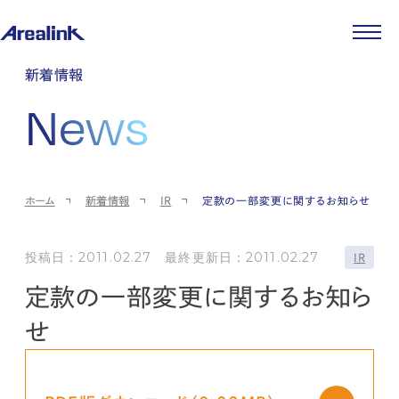
企業情報
新着情報
代表メッセージ
事業紹介
News
企業理念
ストレージ事業
IR情報
会社概要
土地権利整備事業
パートナー制度
IRカレンダー
ニュース
役員紹介
オフィス事業
ストレージライフ
中期経営計画
PR
時代を読む
沿革
アセット事業
事業等のリスク
IR
投稿一覧
採用情報
ホーム
新着情報
IR
定款の一部変更に関するお知らせ
コーポレートガバナンス
IRポリシー
メディア情報
人材育成・評価制度
サステナビリティ
JA
EN
業績・財務
企業情報
働く環境
ストレージ室数実績
投稿日：2011.02.27 最終更新日：2011.02.27
商品情報
IR
先輩社員インタビュー
IRライブラリ
中途採用
定款の一部変更に関するお知ら
株式・株主情報
採用エントリー
個人投資家の皆様へ
せ
よくある質問・用語集
IRメール登録
お問い合わせ
免責事項