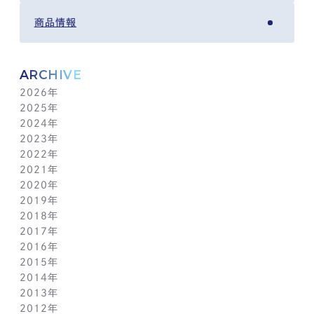
商品情報
ARCHIVE
2026年
2025年
8月(4)
2024年
7月(14)
12月(6)
2023年
6月(5)
11月(5)
12月(7)
2022年
5月(6)
10月(8)
11月(5)
12月(3)
2021年
4月(12)
9月(12)
10月(12)
11月(13)
12月(2)
2020年
3月(13)
8月(8)
9月(4)
10月(11)
11月(4)
12月(4)
2019年
2月(9)
7月(10)
8月(5)
9月(3)
10月(4)
11月(2)
12月(2)
2018年
1月(4)
6月(6)
7月(11)
8月(5)
9月(1)
10月(6)
11月(3)
12月(2)
2017年
5月(7)
6月(7)
7月(8)
8月(3)
9月(3)
10月(5)
11月(3)
12月(2)
2016年
4月(11)
5月(5)
6月(2)
7月(6)
8月(2)
9月(3)
10月(4)
11月(7)
12月(2)
2015年
3月(9)
4月(11)
5月(12)
6月(2)
7月(7)
8月(3)
9月(1)
10月(8)
11月(5)
12月(2)
2014年
2月(10)
3月(6)
4月(5)
5月(4)
6月(1)
7月(5)
8月(4)
9月(7)
10月(5)
11月(3)
12月(3)
2013年
1月(5)
2月(13)
3月(8)
4月(6)
5月(5)
6月(1)
7月(5)
8月(8)
9月(5)
10月(7)
11月(6)
12月(2)
2012年
1月(2)
2月(9)
3月(8)
4月(6)
5月(3)
6月(1)
7月(7)
8月(6)
9月(2)
10月(7)
11月(7)
12月(6)