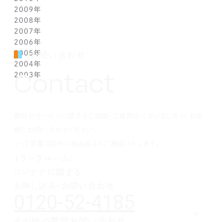
2009年
1月(3)
2月(6)
3月(4)
4月(7)
5月(3)
6月(5)
7月(7)
8月(5)
9月(7)
10月(1)
11月(1)
12月(1)
2008年
1月(1)
2月(4)
3月(6)
4月(3)
5月(4)
6月(5)
7月(9)
8月(4)
9月(1)
10月(2)
11月(1)
11月(6)
2007年
1月(2)
2月(5)
3月(3)
4月(3)
5月(4)
6月(6)
7月(3)
8月(1)
8月(2)
10月(2)
10月(9)
11月(4)
2006年
1月(1)
2月(5)
3月(2)
4月(4)
5月(3)
6月(1)
7月(3)
7月(4)
9月(1)
9月(3)
10月(2)
12月(2)
2005年
2月(7)
3月(3)
4月(7)
5月(5)
5月(2)
5月(2)
8月(2)
8月(1)
9月(2)
11月(2)
12月(1)
お問い合わせ
2004年
1月(1)
2月(5)
3月(3)
4月(1)
4月(1)
4月(1)
7月(3)
7月(5)
8月(4)
10月(1)
11月(1)
10月(2)
Contact
2003年
1月(3)
2月(6)
3月(1)
3月(1)
3月(3)
5月(2)
6月(2)
7月(3)
9月(2)
10月(2)
8月(4)
12月(4)
1月(3)
2月(4)
2月(4)
2月(4)
4月(2)
5月(3)
6月(2)
8月(2)
8月(3)
7月(1)
11月(2)
10月(2)
1月(1)
1月(1)
1月(1)
3月(4)
4月(3)
5月(2)
7月(1)
7月(1)
5月(3)
10月(1)
8月(3)
2月(4)
3月(3)
4月(4)
5月(5)
6月(1)
4月(1)
8月(4)
弊社のサービスに関するご相談・ご質問がございましたら、お気
1月(2)
2月(4)
3月(4)
3月(1)
5月(5)
3月(2)
7月(1)
2月(5)
2月(6)
4月(1)
2月(4)
5月(1)
軽にお問い合わせください。
1月(2)
3月(5)
1月(1)
4月(2)
1～2営業日以内に担当者よりご連絡いたします。
2月(3)
3月(1)
トランクルーム・
1月(2)
2月(5)
コンテナに関する
1月(1)
お申し込み・お問い合わせ
0120-52-4185
その他の電話お問い合わせ