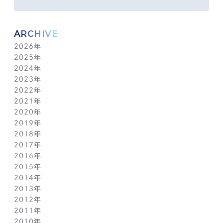
ARCHIVE
2026年
2025年
8月(2)
2024年
7月(14)
12月(6)
2023年
6月(5)
11月(5)
12月(7)
2022年
5月(6)
10月(8)
11月(5)
12月(3)
2021年
4月(12)
9月(12)
10月(12)
11月(13)
12月(2)
2020年
3月(13)
8月(8)
9月(4)
10月(11)
11月(4)
12月(4)
2019年
2月(9)
7月(10)
8月(5)
9月(3)
10月(4)
11月(2)
12月(2)
2018年
1月(4)
6月(6)
7月(11)
8月(5)
9月(1)
10月(6)
11月(3)
12月(2)
2017年
5月(7)
6月(7)
7月(8)
8月(3)
9月(3)
10月(5)
11月(3)
12月(2)
2016年
4月(11)
5月(5)
6月(2)
7月(6)
8月(2)
9月(3)
10月(4)
11月(7)
12月(2)
2015年
3月(9)
4月(11)
5月(12)
6月(2)
7月(7)
8月(3)
9月(1)
10月(8)
11月(5)
12月(2)
2014年
2月(10)
3月(6)
4月(5)
5月(4)
6月(1)
7月(5)
8月(4)
9月(7)
10月(5)
11月(3)
12月(3)
2013年
1月(5)
2月(13)
3月(8)
4月(6)
5月(5)
6月(1)
7月(5)
8月(8)
9月(5)
10月(7)
11月(6)
12月(2)
2012年
1月(2)
2月(9)
3月(8)
4月(6)
5月(3)
6月(1)
7月(7)
8月(6)
9月(2)
10月(7)
11月(7)
12月(6)
2011年
1月(3)
2月(8)
3月(9)
4月(6)
5月(4)
6月(7)
7月(7)
8月(3)
9月(3)
10月(7)
11月(6)
12月(1)
2010年
1月(2)
2月(7)
3月(3)
4月(5)
5月(9)
6月(1)
7月(6)
8月(8)
9月(6)
10月(5)
11月(1)
12月(1)