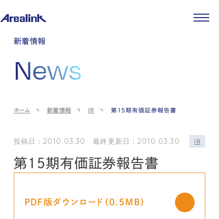
企業情報
新着情報
代表メッセージ
事業紹介
News
企業理念
ストレージ事業
IR情報
会社概要
土地権利整備事業
パートナー制度
IRカレンダー
ニュース
役員紹介
オフィス事業
ストレージライフ
中期経営計画
PR
時代を読む
沿革
アセット事業
事業等のリスク
IR
投稿一覧
採用情報
ホーム
新着情報
IR
第15期有価証券報告書
コーポレートガバナンス
IRポリシー
メディア情報
人材育成・評価制度
サステナビリティ
JA
EN
業績・財務
企業情報
働く環境
ストレージ室数実績
投稿日：2010.03.30 最終更新日：2010.03.30
商品情報
IR
先輩社員インタビュー
IRライブラリ
中途採用
第15期有価証券報告書
株式・株主情報
採用エントリー
個人投資家の皆様へ
よくある質問・用語集
IRメール登録
PDF版ダウンロード（0.5MB）
お問い合わせ
免責事項