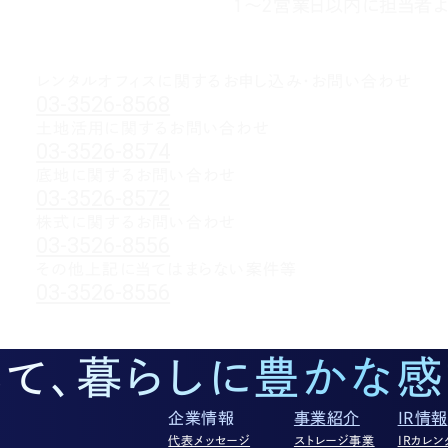
1～2営業日以内に担当者よ
レンタルオフィスに関する
お申し込み・お問い合わせ
03-3526-8568
土地活用に関するお問い合わせ
03-3526-8574
底地に関するお問い合わせ
03-3526-8572
株式に関するお問い合わせ
03-3526-8556
その他上記に当てはまらない案件等
03-3526-8556
して、暮らしに豊かな感
企業情報
事業紹介
IR情報
代表メッセージ
ストレージ事業
IRカレン