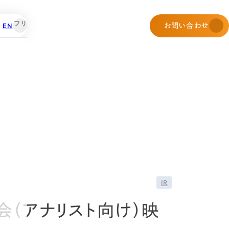
EN
お問い合わせ
IR
会（アナリスト向け）映