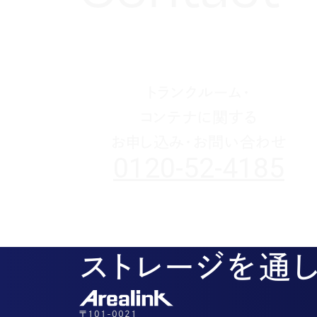
1月(3)
2月(4)
2月(4)
2月(4)
4月(2)
5月(3)
6月(2)
8月(2)
8月(3)
7月(1)
11月(2)
10月(2)
1月(1)
1月(1)
1月(1)
3月(4)
4月(3)
5月(2)
7月(1)
7月(1)
5月(3)
10月(1)
8月(3)
2月(4)
3月(3)
4月(4)
5月(5)
6月(1)
4月(1)
8月(4)
1月(2)
2月(4)
3月(4)
3月(1)
5月(5)
3月(2)
7月(1)
2月(5)
2月(6)
4月(1)
2月(4)
5月(1)
1月(2)
3月(5)
1月(1)
4月(2)
トランクルーム・
2月(3)
3月(1)
コンテナに関する
1月(2)
2月(5)
お申し込み・お問い合わせ
1月(1)
0120-52-4185
ストレージを通
〒101-0021