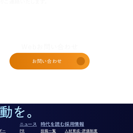
りご連絡いたします。
Webお問い合わせ
お問い合わせ
動を。
ニュース
時代を読む
採用情報
ダー
PR
投稿一覧
人材育成・評価制度