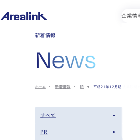
企業情
新着情報
News
ホーム
新着情報
IR
平成21年12月期 決算説明
すべて
PR