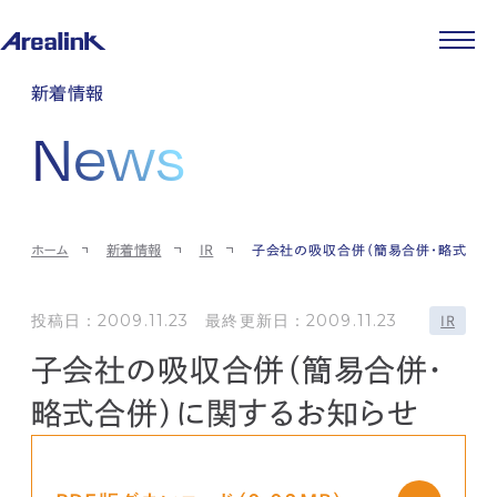
企業情報
新着情報
代表メッセージ
事業紹介
News
企業理念
ストレージ事業
IR情報
会社概要
土地権利整備事業
パートナー制度
IRカレンダー
ニュース
役員紹介
オフィス事業
ストレージライフ
中期経営計画
PR
時代を読む
沿革
アセット事業
事業等のリスク
IR
投稿一覧
採用情報
ホーム
新着情報
IR
子会社の吸収合併（簡易合併・略式合併
コーポレートガバナンス
IRポリシー
メディア情報
人材育成・評価制度
サステナビリティ
JA
EN
業績・財務
企業情報
働く環境
ストレージ室数実績
投稿日：2009.11.23 最終更新日：2009.11.23
商品情報
IR
先輩社員インタビュー
IRライブラリ
中途採用
子会社の吸収合併（簡易合併・
株式・株主情報
採用エントリー
個人投資家の皆様へ
略式合併）に関するお知らせ
よくある質問・用語集
IRメール登録
お問い合わせ
免責事項