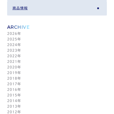
商品情報
ARCHIVE
2026年
2025年
8月(4)
2024年
7月(14)
12月(6)
2023年
6月(5)
11月(5)
12月(7)
2022年
5月(6)
10月(8)
11月(5)
12月(3)
2021年
4月(12)
9月(12)
10月(12)
11月(13)
12月(2)
2020年
3月(13)
8月(8)
9月(4)
10月(11)
11月(4)
12月(4)
2019年
2月(9)
7月(10)
8月(5)
9月(3)
10月(4)
11月(2)
12月(2)
2018年
1月(4)
6月(6)
7月(11)
8月(5)
9月(1)
10月(6)
11月(3)
12月(2)
2017年
5月(7)
6月(7)
7月(8)
8月(3)
9月(3)
10月(5)
11月(3)
12月(2)
2016年
4月(11)
5月(5)
6月(2)
7月(6)
8月(2)
9月(3)
10月(4)
11月(7)
12月(2)
2015年
3月(9)
4月(11)
5月(12)
6月(2)
7月(7)
8月(3)
9月(1)
10月(8)
11月(5)
12月(2)
2014年
2月(10)
3月(6)
4月(5)
5月(4)
6月(1)
7月(5)
8月(4)
9月(7)
10月(5)
11月(3)
12月(3)
2013年
1月(5)
2月(13)
3月(8)
4月(6)
5月(5)
6月(1)
7月(5)
8月(8)
9月(5)
10月(7)
11月(6)
12月(2)
2012年
1月(2)
2月(9)
3月(8)
4月(6)
5月(3)
6月(1)
7月(7)
8月(6)
9月(2)
10月(7)
11月(7)
12月(6)