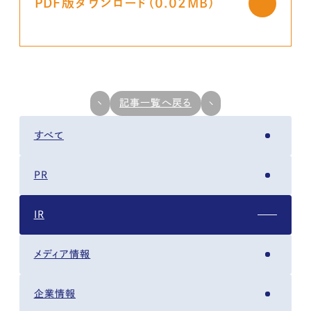
PDF版ダウンロード（0.02MB）
kur
土地活用
エリアリンクグループ ジャパントランクル
asul
サイト
ーム
カスタマーハラスメントポリ
プライバシーポリシー
シー
情報セキュリティ・DX方針及び戦略
サイトマップ
©2025 AREALINK.
記事一覧へ戻る
すべて
PR
IR
メディア情報
企業情報