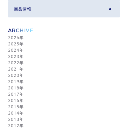
商品情報
ARCHIVE
2026年
2025年
8月(4)
2024年
7月(14)
12月(6)
2023年
6月(5)
11月(5)
12月(7)
2022年
5月(6)
10月(8)
11月(5)
12月(3)
2021年
4月(12)
9月(12)
10月(12)
11月(13)
12月(2)
2020年
3月(13)
8月(8)
9月(4)
10月(11)
11月(4)
12月(4)
2019年
2月(9)
7月(10)
8月(5)
9月(3)
10月(4)
11月(2)
12月(2)
2018年
1月(4)
6月(6)
7月(11)
8月(5)
9月(1)
10月(6)
11月(3)
12月(2)
2017年
5月(7)
6月(7)
7月(8)
8月(3)
9月(3)
10月(5)
11月(3)
12月(2)
2016年
4月(11)
5月(5)
6月(2)
7月(6)
8月(2)
9月(3)
10月(4)
11月(7)
12月(2)
2015年
3月(9)
4月(11)
5月(12)
6月(2)
7月(7)
8月(3)
9月(1)
10月(8)
11月(5)
12月(2)
2014年
2月(10)
3月(6)
4月(5)
5月(4)
6月(1)
7月(5)
8月(4)
9月(7)
10月(5)
11月(3)
12月(3)
2013年
1月(5)
2月(13)
3月(8)
4月(6)
5月(5)
6月(1)
7月(5)
8月(8)
9月(5)
10月(7)
11月(6)
12月(2)
2012年
1月(2)
2月(9)
3月(8)
4月(6)
5月(3)
6月(1)
7月(7)
8月(6)
9月(2)
10月(7)
11月(7)
12月(6)