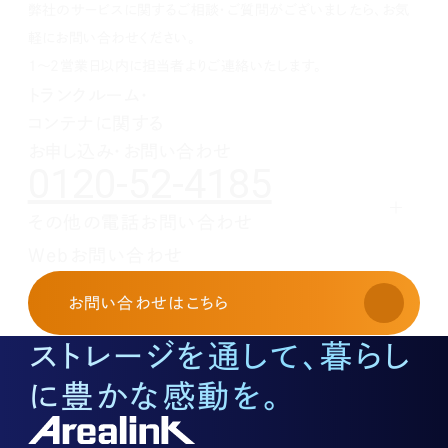
弊社のサービスに関するご相談・ご質問がございましたら、お気
1月(2)
2月(4)
3月(4)
3月(1)
5月(5)
3月(2)
7月(1)
2月(5)
2月(6)
4月(1)
2月(4)
5月(1)
軽にお問い合わせください。
1月(2)
3月(5)
1月(1)
4月(2)
1～2営業日以内に担当者よりご連絡いたします。
2月(3)
3月(1)
トランクルーム・
1月(2)
2月(5)
コンテナに関する
1月(1)
お申し込み・お問い合わせ
0120-52-4185
その他の電話お問い合わせ
レンタルオフィスに関する
Webお問い合わせ
お申し込み・お問い合わせ
03-3526-8568
お問い合わせ
はこちら
土地活用に関するお問い合わせ
03-3526-8574
ストレージを通して、暮らし
底地に関するお問い合わせ
03-3526-8572
に豊かな感動を。
株式に関するお問い合わせ
03-3526-8556
その他上記に当てはまらない案件等