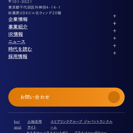
03-3526-8556
〒101-0021
東京都千代田区外神田4-14-1
秋葉原UDXビル北ウィング20階
企業情報
代表メッセージ
事業紹介
企業理念
ストレージ事業
IR情報
会社概要
土地権利整備事業
パートナー制度
IRカレンダー
ニュース
役員紹介
オフィス事業
ストレージライフ
中期経営計画
PR
時代を読む
沿革
アセット事業
事業等のリスク
IR
投稿一覧
採用情報
コーポレートガバナンス
IRポリシー
メディア情報
人材育成・評価制度
サステナビリティ
業績・財務
企業情報
働く環境
ストレージ室数実績
商品情報
先輩社員インタビュー
IRライブラリ
中途採用
株式・株主情報
採用エントリー
個人投資家の皆様へ
お問い合わせ
よくある質問・用語集
IRメール登録
免責事項
kur
土地活用
エリアリンクグループ ジャパントランクル
asul
サイト
ーム
カスタマーハラスメントポリ
プライバシーポリシー