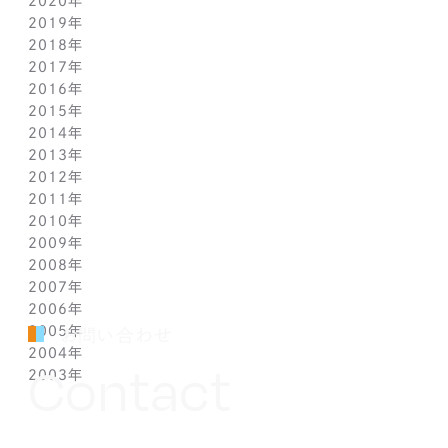
2020年
3月(13)
8月(8)
9月(4)
10月(11)
11月(4)
12月(4)
2019年
2月(9)
7月(10)
8月(5)
9月(3)
10月(4)
11月(2)
12月(2)
2018年
1月(4)
6月(6)
7月(11)
8月(5)
9月(1)
10月(6)
11月(3)
12月(2)
2017年
5月(7)
6月(7)
7月(8)
8月(3)
9月(3)
10月(5)
11月(3)
12月(2)
2016年
4月(11)
5月(5)
6月(2)
7月(6)
8月(2)
9月(3)
10月(4)
11月(7)
12月(2)
2015年
3月(9)
4月(11)
5月(12)
6月(2)
7月(7)
8月(3)
9月(1)
10月(8)
11月(5)
12月(2)
2014年
2月(10)
3月(6)
4月(5)
5月(4)
6月(1)
7月(5)
8月(4)
9月(7)
10月(5)
11月(3)
12月(3)
2013年
1月(5)
2月(13)
3月(8)
4月(6)
5月(5)
6月(1)
7月(5)
8月(8)
9月(5)
10月(7)
11月(6)
12月(2)
2012年
1月(2)
2月(9)
3月(8)
4月(6)
5月(3)
6月(1)
7月(7)
8月(6)
9月(2)
10月(7)
11月(7)
12月(6)
2011年
1月(3)
2月(8)
3月(9)
4月(6)
5月(4)
6月(7)
7月(7)
8月(3)
9月(3)
10月(7)
11月(6)
12月(1)
2010年
1月(2)
2月(7)
3月(3)
4月(5)
5月(9)
6月(1)
7月(6)
8月(8)
9月(6)
10月(5)
11月(1)
12月(1)
2009年
1月(3)
2月(6)
3月(4)
4月(7)
5月(3)
6月(5)
7月(7)
8月(5)
9月(7)
10月(1)
11月(1)
12月(1)
2008年
1月(1)
2月(4)
3月(6)
4月(3)
5月(4)
6月(5)
7月(9)
8月(4)
9月(1)
10月(2)
11月(1)
11月(6)
2007年
1月(2)
2月(5)
3月(3)
4月(3)
5月(4)
6月(6)
7月(3)
8月(1)
8月(2)
10月(2)
10月(9)
11月(4)
2006年
1月(1)
2月(5)
3月(2)
4月(4)
5月(3)
6月(1)
7月(3)
7月(4)
9月(1)
9月(3)
10月(2)
12月(2)
2005年
2月(7)
3月(3)
4月(7)
5月(5)
5月(2)
5月(2)
8月(2)
8月(1)
9月(2)
11月(2)
12月(1)
お問い合わせ
2004年
1月(1)
2月(5)
3月(3)
4月(1)
4月(1)
4月(1)
7月(3)
7月(5)
8月(4)
10月(1)
11月(1)
10月(2)
Contact
2003年
1月(3)
2月(6)
3月(1)
3月(1)
3月(3)
5月(2)
6月(2)
7月(3)
9月(2)
10月(2)
8月(4)
12月(4)
1月(3)
2月(4)
2月(4)
2月(4)
4月(2)
5月(3)
6月(2)
8月(2)
8月(3)
7月(1)
11月(2)
10月(2)
1月(1)
1月(1)
1月(1)
3月(4)
4月(3)
5月(2)
7月(1)
7月(1)
5月(3)
10月(1)
8月(3)
2月(4)
3月(3)
4月(4)
5月(5)
6月(1)
4月(1)
8月(4)