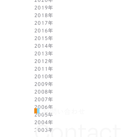
2019年
2月(9)
7月(10)
8月(5)
9月(3)
10月(4)
11月(2)
12月(2)
2018年
1月(4)
6月(6)
7月(11)
8月(5)
9月(1)
10月(6)
11月(3)
12月(2)
2017年
5月(7)
6月(7)
7月(8)
8月(3)
9月(3)
10月(5)
11月(3)
12月(2)
2016年
4月(11)
5月(5)
6月(2)
7月(6)
8月(2)
9月(3)
10月(4)
11月(7)
12月(2)
2015年
3月(9)
4月(11)
5月(12)
6月(2)
7月(7)
8月(3)
9月(1)
10月(8)
11月(5)
12月(2)
2014年
2月(10)
3月(6)
4月(5)
5月(4)
6月(1)
7月(5)
8月(4)
9月(7)
10月(5)
11月(3)
12月(3)
2013年
1月(5)
2月(13)
3月(8)
4月(6)
5月(5)
6月(1)
7月(5)
8月(8)
9月(5)
10月(7)
11月(6)
12月(2)
2012年
1月(2)
2月(9)
3月(8)
4月(6)
5月(3)
6月(1)
7月(7)
8月(6)
9月(2)
10月(7)
11月(7)
12月(6)
2011年
1月(3)
2月(8)
3月(9)
4月(6)
5月(4)
6月(7)
7月(7)
8月(3)
9月(3)
10月(7)
11月(6)
12月(1)
2010年
1月(2)
2月(7)
3月(3)
4月(5)
5月(9)
6月(1)
7月(6)
8月(8)
9月(6)
10月(5)
11月(1)
12月(1)
2009年
1月(3)
2月(6)
3月(4)
4月(7)
5月(3)
6月(5)
7月(7)
8月(5)
9月(7)
10月(1)
11月(1)
12月(1)
2008年
1月(1)
2月(4)
3月(6)
4月(3)
5月(4)
6月(5)
7月(9)
8月(4)
9月(1)
10月(2)
11月(1)
11月(6)
2007年
1月(2)
2月(5)
3月(3)
4月(3)
5月(4)
6月(6)
7月(3)
8月(1)
8月(2)
10月(2)
10月(9)
11月(4)
2006年
1月(1)
2月(5)
3月(2)
4月(4)
5月(3)
6月(1)
7月(3)
7月(4)
9月(1)
9月(3)
10月(2)
12月(2)
お問い合わせ
2005年
2月(7)
3月(3)
4月(7)
5月(5)
5月(2)
5月(2)
8月(2)
8月(1)
9月(2)
11月(2)
12月(1)
Contact
2004年
1月(1)
2月(5)
3月(3)
4月(1)
4月(1)
4月(1)
7月(3)
7月(5)
8月(4)
10月(1)
11月(1)
10月(2)
2003年
1月(3)
2月(6)
3月(1)
3月(1)
3月(3)
5月(2)
6月(2)
7月(3)
9月(2)
10月(2)
8月(4)
12月(4)