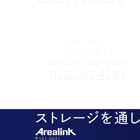
1月(3)
2月(4)
2月(4)
2月(4)
4月(2)
5月(3)
6月(2)
8月(2)
8月(3)
7月(1)
11月(2)
10月(2)
1月(1)
1月(1)
1月(1)
3月(4)
4月(3)
5月(2)
7月(1)
7月(1)
5月(3)
10月(1)
8月(3)
2月(4)
3月(3)
4月(4)
5月(5)
6月(1)
4月(1)
8月(4)
1月(2)
2月(4)
3月(4)
3月(1)
5月(5)
3月(2)
7月(1)
2月(5)
2月(6)
4月(1)
2月(4)
5月(1)
1月(2)
3月(5)
1月(1)
4月(2)
トランクルーム・
2月(3)
3月(1)
コンテナに関する
1月(2)
2月(5)
お申し込み・お問い合わせ
1月(1)
0120-52-4185
ストレージを通
〒101-0021