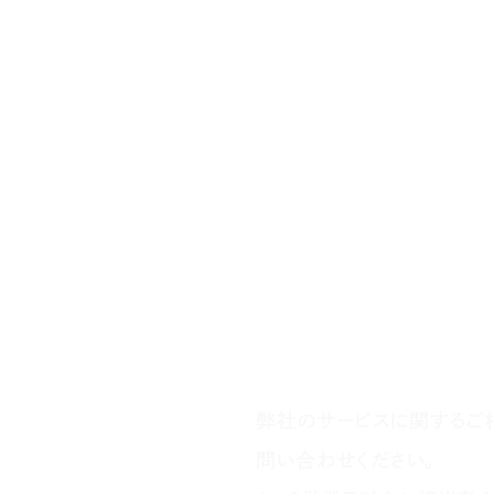
弊社のサービスに関するご
問い合わせください。