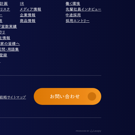
営計画
IR
働く環境
リスク
メディア情報
先輩社員インタビュー
ー
企業情報
中途採用
務
商品情報
採用エントリー
ジ室数実績
ラリ
主情報
資家の皆様へ
質問・用語集
ル登録
項
お問い合わせ
び戦略
サイトマップ