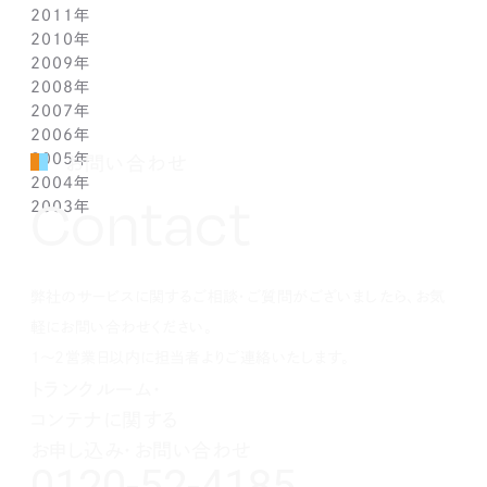
2011年
1月(3)
2月(8)
3月(9)
4月(6)
5月(4)
6月(7)
7月(7)
8月(3)
9月(3)
10月(7)
11月(6)
12月(1)
2010年
1月(2)
2月(7)
3月(3)
4月(5)
5月(9)
6月(1)
7月(6)
8月(8)
9月(6)
10月(5)
11月(1)
12月(1)
2009年
1月(3)
2月(6)
3月(4)
4月(7)
5月(3)
6月(5)
7月(7)
8月(5)
9月(7)
10月(1)
11月(1)
12月(1)
2008年
1月(1)
2月(4)
3月(6)
4月(3)
5月(4)
6月(5)
7月(9)
8月(4)
9月(1)
10月(2)
11月(1)
11月(6)
2007年
1月(2)
2月(5)
3月(3)
4月(3)
5月(4)
6月(6)
7月(3)
8月(1)
8月(2)
10月(2)
10月(9)
11月(4)
2006年
1月(1)
2月(5)
3月(2)
4月(4)
5月(3)
6月(1)
7月(3)
7月(4)
9月(1)
9月(3)
10月(2)
12月(2)
2005年
2月(7)
3月(3)
4月(7)
5月(5)
5月(2)
5月(2)
8月(2)
8月(1)
9月(2)
11月(2)
12月(1)
お問い合わせ
2004年
1月(1)
2月(5)
3月(3)
4月(1)
4月(1)
4月(1)
7月(3)
7月(5)
8月(4)
10月(1)
11月(1)
10月(2)
Contact
2003年
1月(3)
2月(6)
3月(1)
3月(1)
3月(3)
5月(2)
6月(2)
7月(3)
9月(2)
10月(2)
8月(4)
12月(4)
1月(3)
2月(4)
2月(4)
2月(4)
4月(2)
5月(3)
6月(2)
8月(2)
8月(3)
7月(1)
11月(2)
10月(2)
1月(1)
1月(1)
1月(1)
3月(4)
4月(3)
5月(2)
7月(1)
7月(1)
5月(3)
10月(1)
8月(3)
2月(4)
3月(3)
4月(4)
5月(5)
6月(1)
4月(1)
8月(4)
弊社のサービスに関するご相談・ご質問がございましたら、お気
1月(2)
2月(4)
3月(4)
3月(1)
5月(5)
3月(2)
7月(1)
2月(5)
2月(6)
4月(1)
2月(4)
5月(1)
軽にお問い合わせください。
1月(2)
3月(5)
1月(1)
4月(2)
1～2営業日以内に担当者よりご連絡いたします。
2月(3)
3月(1)
トランクルーム・
1月(2)
2月(5)
コンテナに関する
1月(1)
お申し込み・お問い合わせ
0120-52-4185