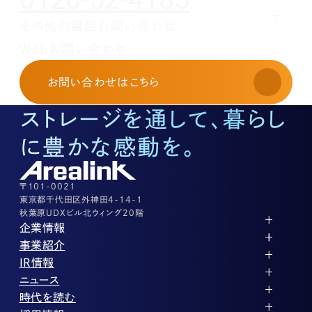
その他の電話お問い合わせ
レンタルオフィスに関する
Webお問い合わせ
お申し込み・お問い合わせ
03-3526-8568
お問い合わせ
はこちら
土地活用に関するお問い合わせ
03-3526-8574
ストレージを通して、暮らし
底地に関するお問い合わせ
03-3526-8572
に豊かな感動を。
株式に関するお問い合わせ
03-3526-8556
その他上記に当てはまらない案件等
03-3526-8556
〒101-0021
東京都千代田区外神田4-14-1
秋葉原UDXビル北ウィング20階
企業情報
代表メッセージ
事業紹介
企業理念
ストレージ事業
IR情報
会社概要
土地権利整備事業
パートナー制度
IRカレンダー
ニュース
役員紹介
オフィス事業
ストレージライフ
中期経営計画
PR
時代を読む
沿革
アセット事業
事業等のリスク