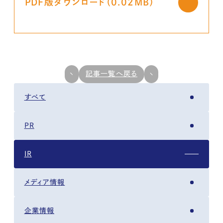
PDF版ダウンロード（0.02MB）
kur
土地活用
エリアリンクグループ ジャパントランクル
asul
サイト
ーム
カスタマーハラスメントポリ
プライバシーポリシー
シー
情報セキュリティ・DX方針及び戦略
サイトマップ
©2025 AREALINK.
記事一覧へ戻る
すべて
PR
IR
メディア情報
企業情報