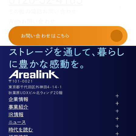
その他の電話お問い合わせ
レンタルオフィスに関する
Webお問い合わせ
お申し込み・お問い合わせ
03-3526-8568
お問い合わせ
はこちら
土地活用に関するお問い合わせ
03-3526-8574
ストレージを通して、暮らし
底地に関するお問い合わせ
03-3526-8572
に豊かな感動を。
株式に関するお問い合わせ
03-3526-8556
その他上記に当てはまらない案件等
03-3526-8556
〒101-0021
東京都千代田区外神田4-14-1
秋葉原UDXビル北ウィング20階
企業情報
代表メッセージ
事業紹介
企業理念
ストレージ事業
IR情報
会社概要
土地権利整備事業
パートナー制度
IRカレンダー
ニュース
役員紹介
オフィス事業
ストレージライフ
中期経営計画
PR
時代を読む
沿革
アセット事業
事業等のリスク