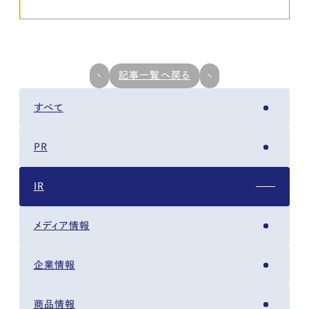
kur
土地活用
エリアリンクグループ ジャパントランクル
asul
サイト
ーム
カスタマーハラスメントポリ
プライバシーポリシー
シー
情報セキュリティ・DX方針及び戦略
サイトマップ
©2025 AREALINK.
記事一覧へ戻る
すべて
PR
IR
メディア情報
企業情報
商品情報