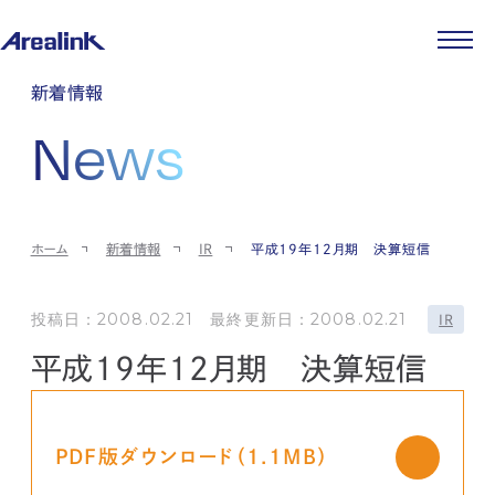
企業情報
新着情報
代表メッセージ
事業紹介
News
企業理念
ストレージ事業
IR情報
会社概要
土地権利整備事業
パートナー制度
IRカレンダー
ニュース
役員紹介
オフィス事業
ストレージライフ
中期経営計画
PR
時代を読む
沿革
アセット事業
事業等のリスク
IR
投稿一覧
採用情報
ホーム
新着情報
IR
平成19年12月期 決算短信
コーポレートガバナンス
IRポリシー
メディア情報
人材育成・評価制度
サステナビリティ
JA
EN
業績・財務
企業情報
働く環境
ストレージ室数実績
投稿日：2008.02.21 最終更新日：2008.02.21
商品情報
IR
先輩社員インタビュー
IRライブラリ
中途採用
平成19年12月期 決算短信
株式・株主情報
採用エントリー
個人投資家の皆様へ
よくある質問・用語集
IRメール登録
PDF版ダウンロード（1.1MB）
お問い合わせ
免責事項