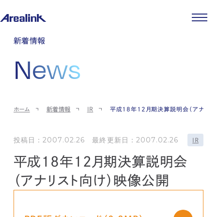
企業情報
新着情報
代表メッセージ
事業紹介
News
企業理念
ストレージ事業
IR情報
会社概要
土地権利整備事業
パートナー制度
IRカレンダー
ニュース
役員紹介
オフィス事業
ストレージライフ
中期経営計画
PR
時代を読む
沿革
アセット事業
事業等のリスク
IR
投稿一覧
採用情報
ホーム
新着情報
IR
平成18年12月期決算説明会（アナリス
コーポレートガバナンス
IRポリシー
メディア情報
人材育成・評価制度
サステナビリティ
JA
EN
業績・財務
企業情報
働く環境
ストレージ室数実績
投稿日：2007.02.26 最終更新日：2007.02.26
商品情報
IR
先輩社員インタビュー
IRライブラリ
中途採用
平成18年12月期決算説明会
株式・株主情報
採用エントリー
個人投資家の皆様へ
（アナリスト向け）映像公開
よくある質問・用語集
IRメール登録
お問い合わせ
免責事項