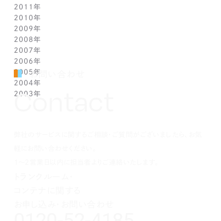
2011年
1月(3)
2月(8)
3月(9)
4月(6)
5月(4)
6月(7)
7月(7)
8月(3)
9月(3)
10月(7)
11月(6)
12月(1)
2010年
1月(2)
2月(7)
3月(3)
4月(5)
5月(9)
6月(1)
7月(6)
8月(8)
9月(6)
10月(5)
11月(1)
12月(1)
2009年
1月(3)
2月(6)
3月(4)
4月(7)
5月(3)
6月(5)
7月(7)
8月(5)
9月(7)
10月(1)
11月(1)
12月(1)
2008年
1月(1)
2月(4)
3月(6)
4月(3)
5月(4)
6月(5)
7月(9)
8月(4)
9月(1)
10月(2)
11月(1)
11月(6)
2007年
1月(2)
2月(5)
3月(3)
4月(3)
5月(4)
6月(6)
7月(3)
8月(1)
8月(2)
10月(2)
10月(9)
11月(4)
2006年
1月(1)
2月(5)
3月(2)
4月(4)
5月(3)
6月(1)
7月(3)
7月(4)
9月(1)
9月(3)
10月(2)
12月(2)
2005年
2月(7)
3月(3)
4月(7)
5月(5)
5月(2)
5月(2)
8月(2)
8月(1)
9月(2)
11月(2)
12月(1)
お問い合わせ
2004年
1月(1)
2月(5)
3月(3)
4月(1)
4月(1)
4月(1)
7月(3)
7月(5)
8月(4)
10月(1)
11月(1)
10月(2)
Contact
2003年
1月(3)
2月(6)
3月(1)
3月(1)
3月(3)
5月(2)
6月(2)
7月(3)
9月(2)
10月(2)
8月(4)
12月(4)
1月(3)
2月(4)
2月(4)
2月(4)
4月(2)
5月(3)
6月(2)
8月(2)
8月(3)
7月(1)
11月(2)
10月(2)
1月(1)
1月(1)
1月(1)
3月(4)
4月(3)
5月(2)
7月(1)
7月(1)
5月(3)
10月(1)
8月(3)
2月(4)
3月(3)
4月(4)
5月(5)
6月(1)
4月(1)
8月(4)
弊社のサービスに関するご相談・ご質問がございましたら、お気
1月(2)
2月(4)
3月(4)
3月(1)
5月(5)
3月(2)
7月(1)
2月(5)
2月(6)
4月(1)
2月(4)
5月(1)
軽にお問い合わせください。
1月(2)
3月(5)
1月(1)
4月(2)
1～2営業日以内に担当者よりご連絡いたします。
2月(3)
3月(1)
トランクルーム・
1月(2)
2月(5)
コンテナに関する
1月(1)
お申し込み・お問い合わせ
0120-52-4185